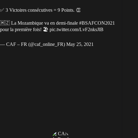
✅ 3 Victoires consécutives = 9 Points. 👏
🇲🇿 La Mozambique va en demi-finale
#BSAFCON2021
pour la première fois! 🏖️
pic.twitter.com/LvF2nksJlB
— CAF – FR (@caf_online_FR)
May 25, 2021