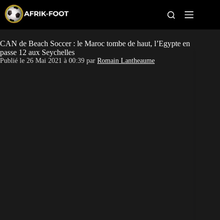
S
k
i
p
t
CAN de Beach Soccer : le Maroc tombe de haut, l’Egypte en
CAN féminine
o
passe 12 aux Seychelles
c
Publié le
26 Mai 2021 à 00:39
par
Romain Lantheaume
o
CAN 2027
n
t
Pays
e
n
t
Clubs
Classement
Paris sportifs