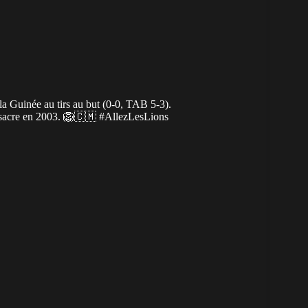
 Guinée au tirs au but (0-0, TAB 5-3).
r sacre en 2003. 🦁🇨🇲
#AllezLesLions