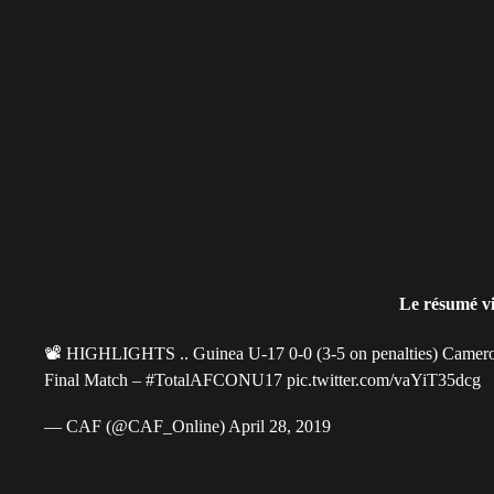
Le résumé v
📽 HIGHLIGHTS .. Guinea U-17 0-0 (3-5 on penalties) Camer
Final Match –
#TotalAFCONU17
pic.twitter.com/vaYiT35dcg
— CAF (@CAF_Online)
April 28, 2019