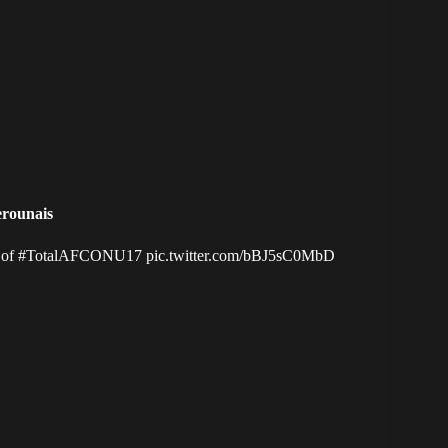
erounais
 of
#TotalAFCONU17
pic.twitter.com/bBJ5sC0MbD