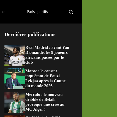
ement
Paris sportifs
Dernières publications
Real Madrid : avant Yan
Diomandé, les 9 joueurs
africains passés par le
club
Maroc : le constat
inquiétant de Fouzi
Lekjaa après la Coupe
du monde 2026
Mercato : le nouveau
dribble de Belaïli
provoque une crise au
MC Alger !