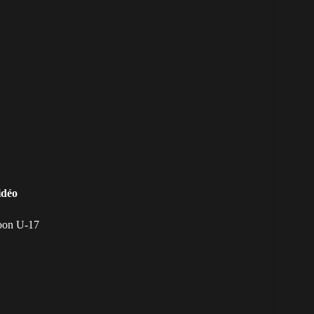
idéo
oon U-17