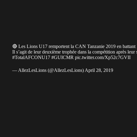
🔴 Les Lions U17 remportent la CAN Tanzanie 2019 en battant la
Il s’agit de leur deuxième trophée dans la compétition après leu
#TotalAFCONU17
#GUICMR
pic.twitter.com/Xp52c7GVII
— AllezLesLions (@AllezLesLions)
April 28, 2019