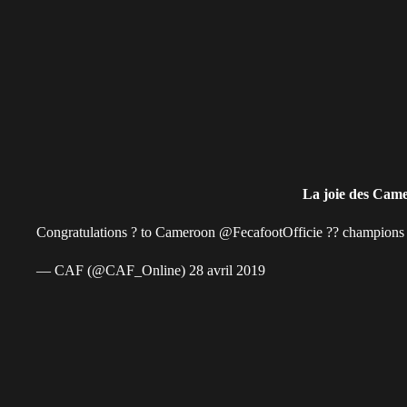
La joie des Cam
Congratulations ? to Cameroon
@FecafootOfficie
?? champions
— CAF (@CAF_Online)
28 avril 2019