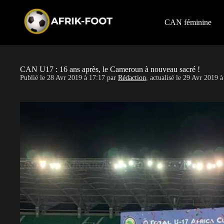
S
k
i
CAN féminine
p
t
o
c
o
CAN U17 : 16 ans après, le Cameroun à nouveau sacré !
n
Publié le
28 Avr 2019 à 17:17
par
Rédaction
, actualisé le
29 Avr 2019 à
t
e
n
t