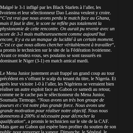
Malgré le 3-1 infligé par les Black Starlets à l’aller, les
Ivoiriens et leur sélectionneur Dao Lassina veulent y croire.
“
C’est vrai que nous avons perdu le match face au Ghana,
mais il faut le dire, le score ne reflète pas totalement la
physionomie de cette rencontre. On aurait pu revenir avec un
score de 3-3 mais malheureusement comme aujourd’hui
encore, il y a eu un manque de lucidité à un certain moment.
C’est ce que nous allons chercher véritablement à travailler
“,
a promis le technicien sur le site de la Fédération ivoirienne.
Avant ce rendez-vous, ses poulains se sont rassurés en
dominant le Niger (3-1) en match amical mardi.
Le Mena Junior justement avait frappé un grand coup au tour
précédent en s’offrant le scalp du tenant du titre, le Nigeria. Et
après leur victoire 1-0 à l’aller, les Nigériens se verraient bien
réaliser un autre exploit face au Gabon ce samedi au retour,
comme ne le cache pas le sélectionneur du Mena Junior,
Soumaila Tiemogo. “
Nous avons un très bon groupe de
joueurs et c’est notre plus grande force. Nous avons une
grande motivation pour réaliser notre objectif. Nous nous
donnerons à 200% si nécessaire pour décrocher la
qualification
“, a promis le technicien sur le site de la CAF.
Mais gare au Gabon qui espère bien profiter du soutien de son
public pour renverser la vapeur. Dimanche, le Sénégal, le