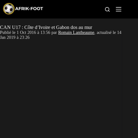
S
k
i
p
t
CAN U17 : Côte d’Ivoire et Gabon dos au mur
CAN féminine
o
Publié le
1 Oct 2016 à 13:56
par
Romain Lantheaume
, actualisé le
14
c
Jan 2019 à 23:26
o
CAN 2027
n
t
Pays
e
n
t
Clubs
Classement
Paris sportifs