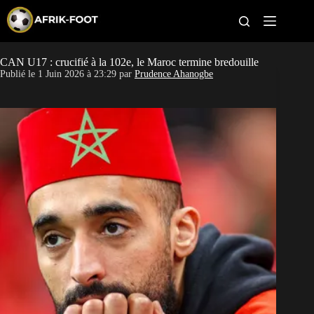
S
k
i
p
t
CAN U17 : crucifié à la 102e, le Maroc termine bredouille
CAN féminine
o
Publié le
1 Juin 2026 à 23:29
par
Prudence Ahanogbe
c
o
CAN 2027
n
t
Pays
e
n
t
Clubs
Classement
Paris sportifs