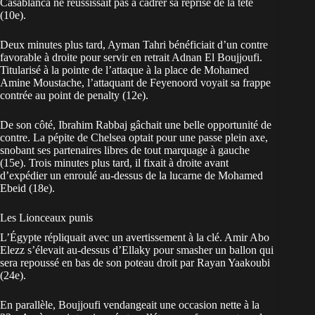
Casablanca ne réussissait pas à cadrer sa reprise de la tête
(10e).
Deux minutes plus tard, Ayman Tahri bénéficiait d’un contre
favorable à droite pour servir en retrait Adnan El Boujjoufi.
Titularisé à la pointe de l’attaque à la place de Mohamed
Amine Moustache, l’attaquant de Feyenoord voyait sa frappe
contrée au point de penalty (12e).
De son côté, Ibrahim Rabbaj gâchait une belle opportunité de
contre. La pépite de Chelsea optait pour une passe plein axe,
snobant ses partenaires libres de tout marquage à gauche
(15e). Trois minutes plus tard, il fixait à droite avant
d’expédier un enroulé au-dessus de la lucarne de Mohamed
Ebeid (18e).
Les Lionceaux punis
L’Égypte répliquait avec un avertissement à la clé. Amir Abo
Elezz s’élevait au-dessus d’Ellaky pour smasher un ballon qui
sera repoussé en bas de son poteau droit par Rayan Yaakoubi
(24e).
En parallèle, Boujjoufi vendangeait une occasion nette à la