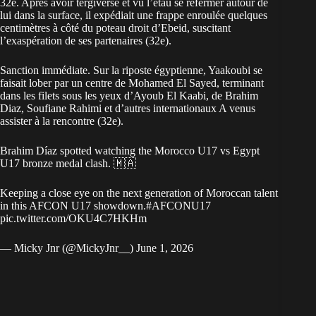
32e. Après avoir tergiversé et vu l’étau se refermer autour de
lui dans la surface, il expédiait une frappe enroulée quelques
centimètres à côté du poteau droit d’Ebeid, suscitant
l’exaspération de ses partenaires (32e).
Sanction immédiate. Sur la riposte égyptienne, Yaakoubi se
faisait lober par un centre de Mohamed El Sayed, terminant
dans les filets sous les yeux d’Ayoub El Kaabi, de Brahim
Diaz, Soufiane Rahimi et d’autres internationaux A venus
assister à la rencontre (32e).
Brahim Díaz spotted watching the Morocco U17 vs Egypt
U17 bronze medal clash. 🇲🇦
Keeping a close eye on the next generation of Moroccan talent
in this AFCON U17 showdown.
#AFCONU17
pic.twitter.com/OKU4C7HKHm
— Micky Jnr (@MickyJnr__)
June 1, 2026