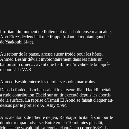
Profitant du moment de flottement dans la défense marocaine,
Abo Elezz déclenchait une frappe frôlant le montant gauche
de Yaakoubi (44e).
Au retour de la pause, grosse sueur froide pour les hôtes.
Ahmed Beshir déviait involontairement dans les filets un
ballon sur corner… avant que l’arbitre n’invalide le but après
recours à la VAR.
Ahmed Beshir enterre les derniers espoirs marocains
Dans la foulée, ils rehaussaient le curseur. Ilian Hadidi mettait
à rude contribution Ebeid sur un tir exécuté depuis les abords
de la surface. La reprise d’Ismail El Aoud se faisait claquer au-
dessus par le portier d’Al Ahly (59e).
Aux alentours de l’heure de jeu, Rabbaj sollicitait à son tour le
dernier rempart adverse. Entré en jeu 10 minutes plus tôt,
Moustache voyait, lui, sa reprise claquée en corner (68e). Le