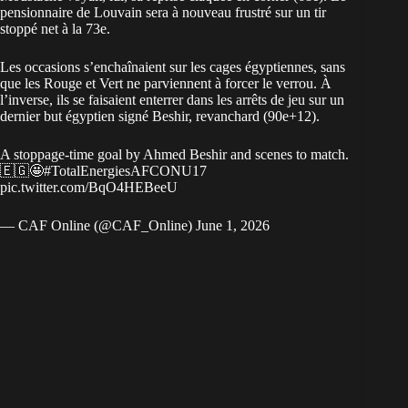
pensionnaire de Louvain sera à nouveau frustré sur un tir
stoppé net à la 73e.
Les occasions s’enchaînaient sur les cages égyptiennes, sans
que les Rouge et Vert ne parviennent à forcer le verrou. À
l’inverse, ils se faisaient enterrer dans les arrêts de jeu sur un
dernier but égyptien signé Beshir, revanchard (90e+12).
A stoppage-time goal by Ahmed Beshir and scenes to match.
🇪🇬🤩
#TotalEnergiesAFCONU17
pic.twitter.com/BqO4HEBeeU
— CAF Online (@CAF_Online)
June 1, 2026