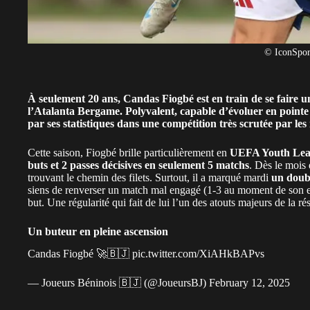
© IconSpor
À seulement 20 ans, Candas Fiogbé est en train de se faire 
l’Atalanta Bergame. Polyvalent, capable d’évoluer en pointe
par ses statistiques dans une compétition très scrutée par le
Cette saison, Fiogbé brille particulièrement en
UEFA Youth Le
buts et 2 passes décisives en seulement 5 matchs
. Dès le mois 
trouvant le chemin des filets. Surtout, il a marqué mardi
un doubl
siens de renverser un match mal engagé (1-3 au moment de son entr
but. Une régularité qui fait de lui l’un des atouts majeurs de la ré
Un buteur en pleine ascension
Candas Fiogbé 🚀🇧🇯
pic.twitter.com/XiAHkBAPvs
— Joueurs Béninois 🇧🇯 (@JoueursBJ)
February 12, 2025