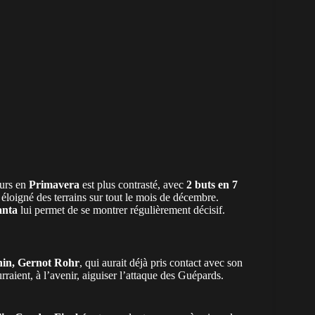
ours en
Primavera
est plus contrasté, avec
2 buts en 7
’a éloigné des terrains sur tout le mois de décembre.
anta
lui permet de se montrer régulièrement décisif.
nin
, Gernot Rohr
, qui aurait déjà pris contact avec son
raient, à l’avenir, aiguiser l’attaque des Guépards.