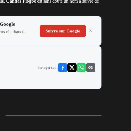
lie
,
Candas Fiogbé
est sans doute un nom à suivre de
 Google
Suivre sur Google
os résultats de
Partager sur :