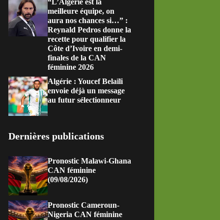
“L’Algérie est la
meilleure équipe, on
aura nos chances si…” :
Reynald Pedros donne la
recette pour qualifier la
Côte d’Ivoire en demi-
finales de la CAN
féminine 2026
Algérie : Youcef Belaïli
envoie déjà un message
au futur sélectionneur
Dernières publications
Pronostic Malawi-Ghana
CAN féminine
(09/08/2026)
Pronostic Cameroun-
Nigeria CAN féminine