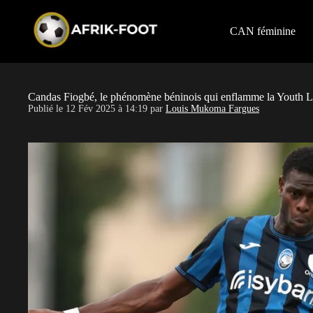
S
k
i
CAN féminine
p
t
o
c
o
Candas Fiogbé, le phénomène béninois qui enflamme la Youth 
n
Publié le
12 Fév 2025 à 14:19
par
Louis Mukoma Fargues
t
e
n
t