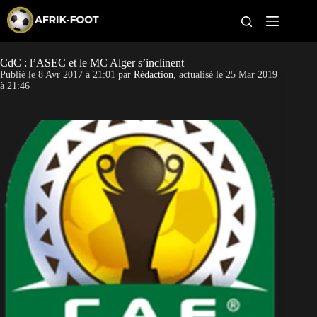
S
k
i
p
t
CdC : l’ASEC et le MC Alger s’inclinent
CAN féminine
o
Publié le
8 Avr 2017 à 21:01
par
Rédaction
, actualisé le
25 Mar 2019
c
à 21:46
o
CAN 2027
n
t
Pays
e
n
t
Clubs
Classement
Paris sportifs