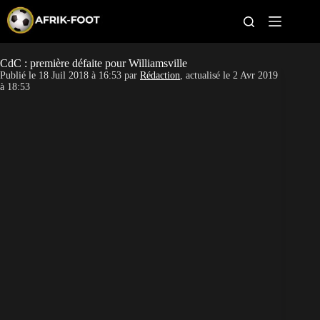
S
k
i
p
t
CdC : première défaite pour Williamsville
CAN féminine
o
Publié le
18 Juil 2018 à 16:53
par
Rédaction
, actualisé le
2 Avr 2019
c
à 18:53
o
CAN 2027
n
t
Pays
e
n
t
Clubs
Classement
Paris sportifs