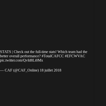
STATS | Check out the full-time stats! Which team had the
better overall performance?
#TotalCAFCC
#EFCWVAC
pic.twitter.com/QvId8Li0Mx
— CAF (@CAF_Online)
18 juillet 2018