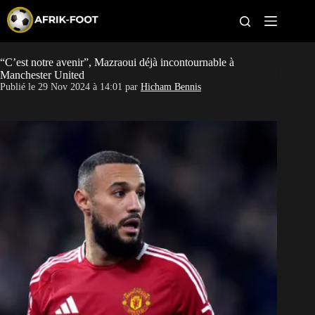
S
k
i
p
t
“C’est notre avenir”, Mazraoui déjà incontournable à
CAN féminine
o
Manchester United
c
Publié le
29 Nov 2024 à 14:01
par
Hicham Bennis
o
CAN 2027
n
t
Pays
e
n
t
Clubs
Classement
Paris sportifs