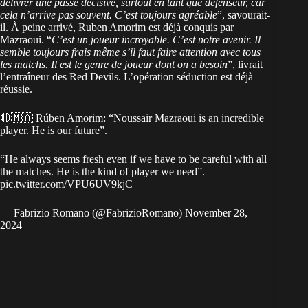
délivrer une passe décisive, surtout en tant que défenseur, car
cela n’arrive pas souvent. C’est toujours agréable
”, savourait-
il. À peine arrivé, Ruben Amorim est déjà conquis par
Mazraoui. “
C’est un joueur incroyable. C’est notre avenir. Il
semble toujours frais même s’il faut faire attention avec tous
les matchs. Il est le genre de joueur dont on a besoin
”, livrait
l’entraîneur des Red Devils. L’opération séduction est déjà
réussie.
🔴🇲🇦 Rúben Amorim: “Noussair Mazraoui is an incredible
player. He is our future”.
“He always seems fresh even if we have to be careful with all
the matches. He is the kind of player we need”.
pic.twitter.com/VPU6UV9kjC
— Fabrizio Romano (@FabrizioRomano)
November 28,
2024