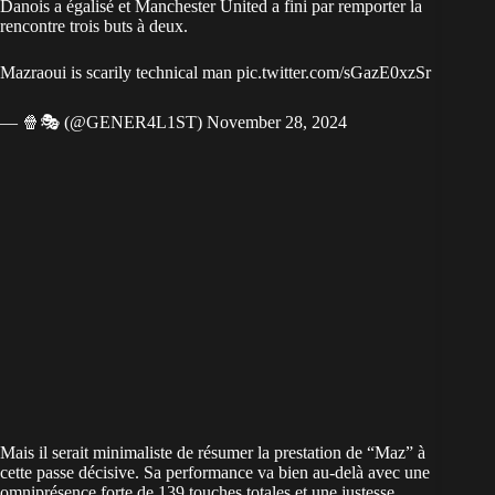
Danois a égalisé et Manchester United a fini par remporter la
rencontre trois buts à deux.
Mazraoui is scarily technical man
pic.twitter.com/sGazE0xzSr
— 🍿🎭 (@GENER4L1ST)
November 28, 2024
Mais il serait minimaliste de résumer la prestation de “Maz” à
cette passe décisive. Sa performance va bien au-delà avec une
omniprésence forte de 139 touches totales et une justesse