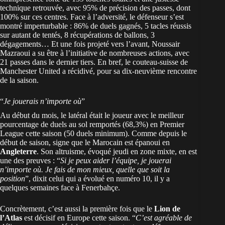
technique retrouvée, avec 95% de précision des passes, dont
100% sur ces centres. Face à l’adversité, le défenseur s’est
montré imperturbable : 86% de duels gagnés, 5 tacles réussis
sur autant de tentés, 8 récupérations de ballons, 3
dégagements… Et une fois projeté vers l’avant, Noussair
Mazraoui a su être à l’initiative de nombreuses actions, avec
21 passes dans le dernier tiers. En bref, le couteau-suisse de
Manchester United a récidivé, pour sa dix-neuvième rencontre
de la saison.
“
Je jouerais n’importe où
”
Au début du mois, le latéral était le joueur avec le meilleur
pourcentage de duels au sol remportés (68,3%) en Premier
League cette saison (50 duels minimum). Comme depuis le
début de saison, signe que le Marocain est épanoui en
Angleterre
. Son altruisme, évoqué jeudi en zone mixte, en est
une des preuves : “
Si je peux aider l’équipe, je jouerai
n’importe où. Je fais de mon mieux, quelle que soit la
position
”, dixit celui qui a évolué en numéro 10, il y a
quelques semaines face à Fenerbahçe.
Concrètement, c’est aussi la première fois que le
Lion de
l’Atlas
est décisif en Europe cette saison. “
C’est agréable de