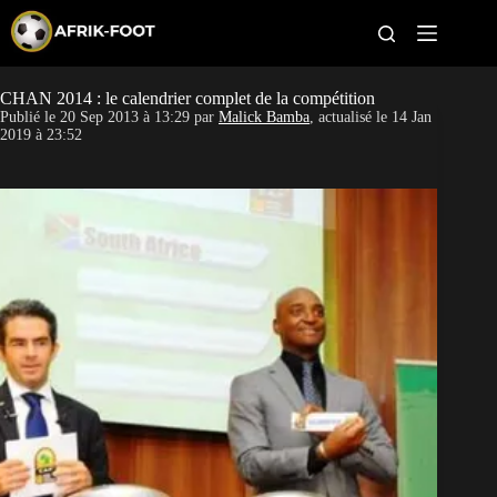
S
k
i
p
t
CHAN 2014 : le calendrier complet de la compétition
CAN féminine
o
Publié le
20 Sep 2013 à 13:29
par
Malick Bamba
, actualisé le
14 Jan
c
2019 à 23:52
o
CAN 2027
n
t
Pays
e
n
t
Clubs
Classement
Paris sportifs