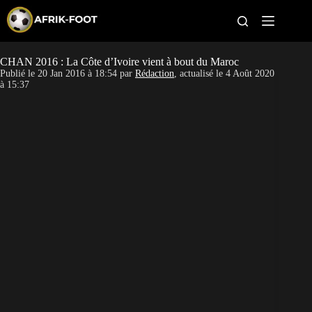
S
k
i
p
t
CHAN 2016 : La Côte d’Ivoire vient à bout du Maroc
CAN féminine
o
Publié le
20 Jan 2016 à 18:54
par
Rédaction
, actualisé le
4 Août 2020
c
à 15:37
o
CAN 2027
n
t
Pays
e
n
t
Clubs
Classement
Paris sportifs