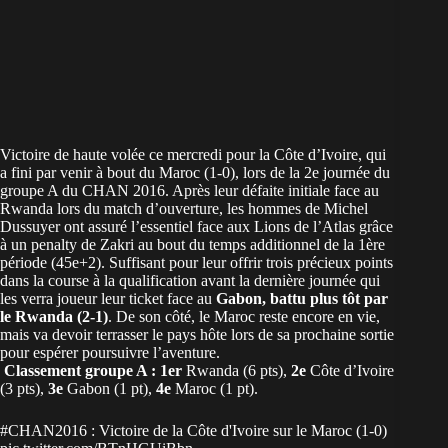
Victoire de haute volée ce mercredi pour la Côte d’Ivoire, qui
a fini par venir à bout du Maroc (1-0), lors de la 2e journée du
groupe A du CHAN 2016. Après leur défaite initiale face au
Rwanda lors du match d’ouverture, les hommes de Michel
Dussuyer ont assuré l’essentiel face aux Lions de l’Atlas grâce
à un penalty de Zakri au bout du temps additionnel de la 1ère
période (45e+2). Suffisant pour leur offrir trois précieux points
dans la course à la qualification avant la dernière journée qui
les verra joueur leur ticket face au
Gabon, battu plus tôt par
le Rwanda (2-1)
. De son côté, le Maroc reste encore en vie,
mais va devoir terrasser le pays hôte lors de sa prochaine sortie
pour espérer poursuivre l’aventure.
Classement groupe A :
1er
Rwanda (6 pts),
2e
Côte d’Ivoire
(3 pts),
3e
Gabon (1 pt),
4e
Maroc (1 pt).
#CHAN2016
: Victoire de la Côte d'Ivoire sur le Maroc (1-0)