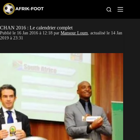
S
k
i
p
t
CHAN 2016 : Le calendrier complet
CAN féminine
o
Publié le
16 Jan 2016 à 12:18
par
Mansour Loum
, actualisé le
14 Jan
c
2019 à 23:31
o
CAN 2027
n
t
Pays
e
n
t
Clubs
Classement
Paris sportifs