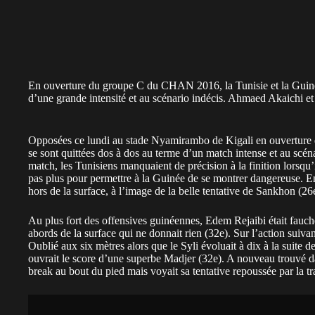
En ouverture du groupe C du CHAN 2016, la Tunisie et la Guinée 
d’une grande intensité et au scénario indécis. Ahmaed Akaichi e
Opposées ce lundi au stade Nyamirambo de Kigali en ouverture
se sont quittées dos à dos au terme d’un match intense et au scén
match, les Tunisiens manquaient de précision à la finition lorsqu’il
pas plus pour permettre à la Guinée de se montrer dangereuse. En
hors de la surface, à l’image de la belle tentative de Sankhon (26e
Au plus fort des offensives guinéennes, Edem Rejaibi était fauché 
abords de la surface qui ne donnait rien (32e). Sur l’action sui
Oublié aux six mètres alors que le Syli évoluait à dix à la suite d
ouvrait le score d’une superbe Madjer (32e). A nouveau trouvé dans
break au bout du pied mais voyait sa tentative repoussée par la tr