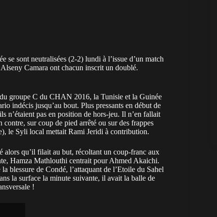
se sont neutralisées (2-2) lundi à l’issue d’un match
t Alseny Camara ont chacun inscrit un doublé.
 du groupe C du CHAN 2016, la Tunisie et la Guinée
ario indécis jusqu’au bout. Plus pressants en début de
s n’étaient pas en position de hors-jeu. Il n’en fallait
 contre, sur coup de pied arrêté ou sur des frappes
), le Syli local mettait Rami Jeridi à contribution.
alors qu’il filait au but, récoltant un coup-franc aux
vante, Hamza Mathlouthi centrait pour Ahmed Akaichi.
e la blessure de Condé, l’attaquant de l’Etoile du Sahel
 la surface la minute suivante, il avait la balle de
ansversale !