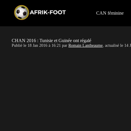
S
k
i
CAN féminine
p
t
o
c
o
CHAN 2016 : Tunisie et Guinée ont régalé
n
Publié le
18 Jan 2016 à 16:21
par
Romain Lantheaume
, actualisé le
14 
t
e
n
t