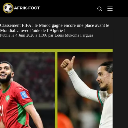
S
k
i
p
t
Classement FIFA : le Maroc gagne encore une place avant le
CAN féminine
o
Mondial… avec l’aide de l’Algérie !
c
Publié le
4 Juin 2026 à 11:06
par
Louis Mukoma Fargues
o
CAN 2027
n
t
Pays
e
n
t
Clubs
Classement
Paris sportifs