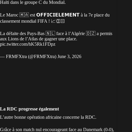
Haïti dans le groupe C du Mondial.
Le Maroc 🇲🇦 est 𝗢𝗙𝗙𝗜𝗖𝗜𝗘𝗟𝗘𝗠𝗘𝗡𝗧 à la 7e place du
classement mondial FIFA ! 📈👏🏻
La défaite des Pays-Bas 🇳🇱 face à l’Algérie 🇩🇿 a permis
aux Lions de l’Atlas de gagner une place.
pic.twitter.com/hK5Rk1FDpz
— FRMFXtra (@FRMFXtra)
June 3, 2026
La RDC progresse également
L’autre bonne opération africaine concerne la RDC.
Grâce à son
match nul encourageant face au Danemark
(0-0),