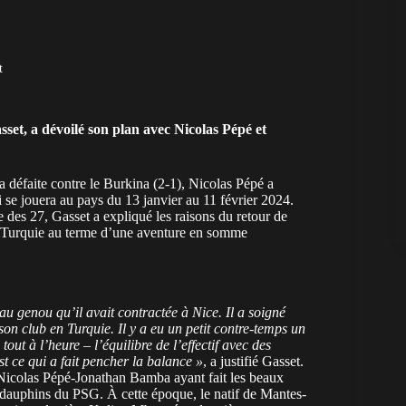
t
sset, a dévoilé son plan avec
Nicolas Pépé
et
a défaite contre le Burkina (2-1), Nicolas Pépé a
 se jouera au pays du 13 janvier au 11 février 2024.
 des 27, Gasset a expliqué les raisons du retour de
en Turquie au terme d’une aventure en somme
re au genou qu’il avait contractée à Nice. Il a soigné
c son club en Turquie. Il y a eu un petit contre-temps un
tout à l’heure – l’équilibre de l’effectif avec des
est ce qui a fait pencher la balance »
, a justifié Gasset.
o Nicolas Pépé-Jonathan Bamba ayant fait les beaux
i dauphins du PSG. À cette époque, le natif de Mantes-