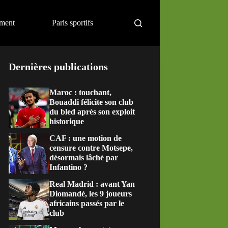
ement
Paris sportifs
Dernières publications
Maroc : touchant,
Bouaddi félicite son club
du bled après son exploit
historique
CAF : une motion de
censure contre Motsepe,
désormais lâché par
Infantino ?
Real Madrid : avant Yan
Diomandé, les 9 joueurs
africains passés par le
club