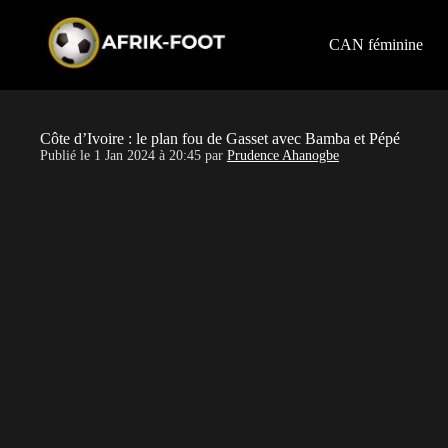
S
k
i
CAN féminine
p
t
o
c
o
Côte d’Ivoire : le plan fou de Gasset avec Bamba et Pépé
n
Publié le
1 Jan 2024 à 20:45
par
Prudence Ahanogbe
t
e
n
t