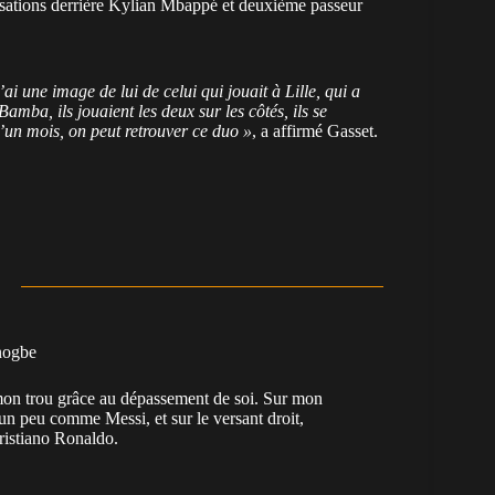
alisations derrière Kylian Mbappé et deuxième passeur
i une image de lui de celui qui jouait à Lille, qui a
ba, ils jouaient les deux sur les côtés, ils se
d’un mois, on peut retrouver ce duo »
, a affirmé Gasset.
nogbe
e mon trou grâce au dépassement de soi. Sur mon
 un peu comme Messi, et sur le versant droit,
Cristiano Ronaldo.