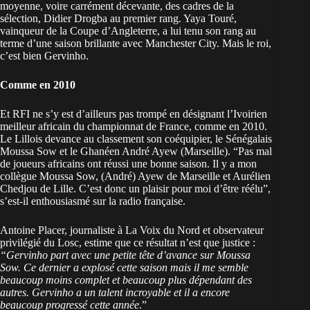
moyenne, voire carrément décevante, des cadres de la
sélection, Didier Drogba au premier rang. Yaya Touré,
vainqueur de la Coupe d’Angleterre, a lui tenu son rang au
terme d’une saison brillante avec Manchester City. Mais le roi,
c’est bien Gervinho.
Comme en 2010
Et RFI ne s’y est d’ailleurs pas trompé en désignant l’Ivoirien
meilleur africain du championnat de France, comme en 2010.
Le Lillois devance au classement son coéquipier, le Sénégalais
Moussa Sow et le Ghanéen André Ayew (Marseille). “Pas mal
de joueurs africains ont réussi une bonne saison. Il y a mon
collègue Moussa Sow, (André) Ayew de Marseille et Aurélien
Chedjou de Lille. C’est donc un plaisir pour moi d’être réélu”,
s’est-il enthousiasmé sur la radio française.
Antoine Placer, journaliste à La Voix du Nord et observateur
privilégié du Losc, estime que ce résultat n’est que justice :
“Gervinho part avec une petite tête d’avance sur Moussa
Sow. Ce dernier a explosé cette saison mais il me semble
beaucoup moins complet et beaucoup plus dépendant des
autres. Gervinho a un talent incroyable et il a encore
beaucoup progressé cette année
.”