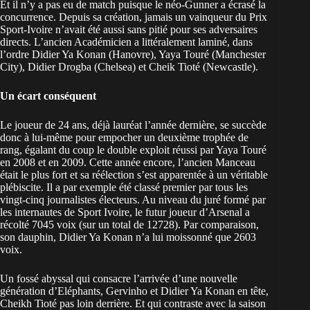
Et il n’y a pas eu de match puisque le néo-Gunner a écrasé la
concurrence. Depuis sa création, jamais un vainqueur du Prix
Sport-Ivoire n’avait été aussi sans pitié pour ses adversaires
directs. L’ancien Académicien a littéralement laminé, dans
l’ordre Didier Ya Konan (Hanovre), Yaya Touré (Manchester
City), Didier Drogba (Chelsea) et Cheik Tioté (Newcastle).
Un écart conséquent
Le joueur de 24 ans, déjà lauréat l’année dernière, se succède
donc à lui-même pour empocher un deuxième trophée de
rang, égalant du coup le double exploit réussi par Yaya Touré
en 2008 et en 2009. Cette année encore, l’ancien Manceau
était le plus fort et sa réélection s’est apparentée à un véritable
plébiscite. Il a par exemple été classé premier par tous les
vingt-cinq journalistes électeurs. Au niveau du juré formé par
les internautes de Sport Ivoire, le futur joueur d’Arsenal a
récolté 7045 voix (sur un total de 12728). Par comparaison,
son dauphin, Didier Ya Konan n’a lui moissonné que 2603
voix.
Un fossé abyssal qui consacre l’arrivée d’une nouvelle
génération d’Eléphants, Gervinho et Didier Ya Konan en tête,
Cheikh Tioté pas loin derrière. Et qui contraste avec la saison