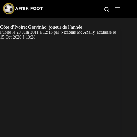
S
k
i
p
t
Côte d’Ivoire: Gervinho, joueur de l’année
CAN féminine
o
Publié le
29 Juin 2011 à 12:13
par
Nicholas Mc Anally
, actualisé le
c
15 Oct 2020 à 10:28
o
CAN 2027
n
t
Pays
e
n
t
Clubs
Classement
Paris sportifs