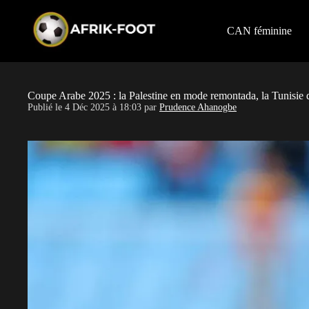
S
k
i
CAN féminine
p
t
o
c
o
Coupe Arabe 2025 : la Palestine en mode remontada, la Tunisie 
n
Publié le
4 Déc 2025 à 18:03
par
Prudence Ahanogbe
t
e
n
t