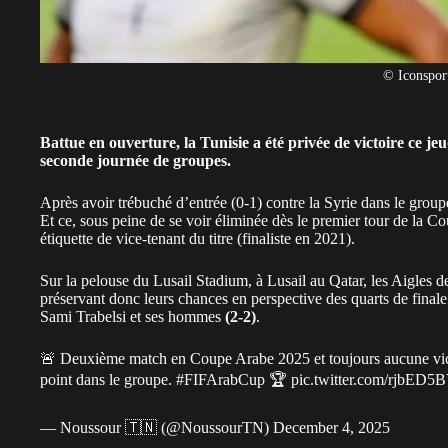
© Iconspor
Battue en ouverture, la Tunisie a été privée de victoire ce je
seconde journée de groupes.
Après avoir
trébuché d’entrée
(0-1) contre la Syrie dans le group
Et ce, sous peine de se voir éliminée dès le premier tour de la C
étiquette de vice-tenant du titre (finaliste en 2021).
Sur la pelouse du Lusail Stadium, à Lusail au Qatar, les Aigles d
préservant donc leurs chances en perspective des quarts de final
Sami Trabelsi et ses hommes
(2-2)
.
🚨 Deuxième match en Coupe Arabe 2025 et toujours aucune victo
point dans le groupe.
#FIFArabCup
🏆
pic.twitter.com/rjbED5
— Noussour 🇹🇳 (@NoussourTN)
December 4, 2025