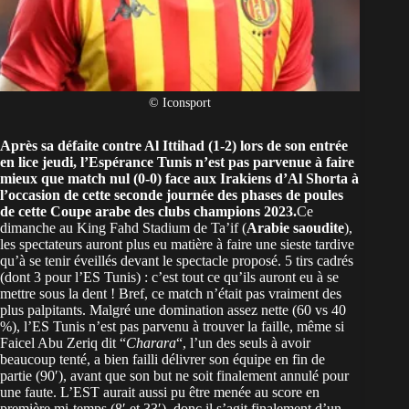
© Iconsport
Après sa
défaite contre Al Ittihad (1-2)
lors de son entrée
en lice jeudi, l’Espérance Tunis n’est pas parvenue à faire
mieux que match nul (0-0) face aux Irakiens d’Al Shorta à
l’occasion de cette seconde journée des phases de poules
de cette Coupe arabe des clubs champions 2023.
Ce
dimanche au King Fahd Stadium de Ta’if (
Arabie saoudite
),
les spectateurs auront plus eu matière à faire une sieste tardive
qu’à se tenir éveillés devant le spectacle proposé. 5 tirs cadrés
(dont 3 pour l’ES Tunis) : c’est tout ce qu’ils auront eu à se
mettre sous la dent ! Bref, ce match n’était pas vraiment des
plus palpitants. Malgré une domination assez nette (60 vs 40
%), l’ES Tunis n’est pas parvenu à trouver la faille, même si
Faicel Abu Zeriq dit “
Charara
“, l’un des seuls à avoir
beaucoup tenté, a bien failli délivrer son équipe en fin de
partie (90′), avant que son but ne soit finalement annulé pour
une faute. L’EST aurait aussi pu être menée au score en
première mi-temps (8′ et 33′), donc il s’agit finalement d’un