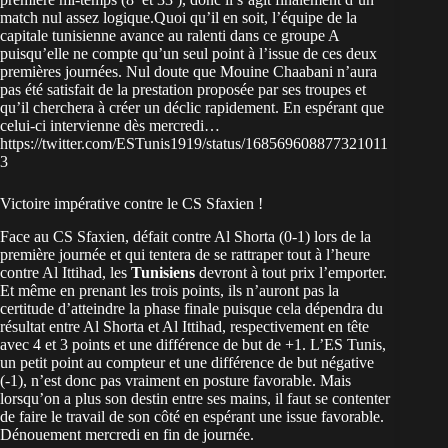
match nul assez logique.Quoi qu’il en soit, l’équipe de la
capitale tunisienne avance au ralenti dans ce groupe A
puisqu’elle ne compte qu’un seul point à l’issue de ces deux
premières journées. Nul doute que Mouine Chaabani n’aura
pas été satisfait de la prestation proposée par ses troupes et
qu’il cherchera à créer un déclic rapidement. En espérant que
celui-ci intervienne dès mercredi…
https://twitter.com/ESTunis1919/status/168569608877321011
3
Victoire impérative contre le CS Sfaxien !
Face au CS Sfaxien, défait contre Al Shorta (0-1) lors de la
première journée et qui tentera de se rattraper tout à l’heure
contre Al Ittihad, les
Tunisiens
devront à tout prix l’emporter.
Et même en prenant les trois points, ils n’auront pas la
certitude d’atteindre la phase finale puisque cela dépendra du
résultat entre Al Shorta et Al Ittihad, respectivement en tête
avec 4 et 3 points et une différence de but de +1. L’ES Tunis,
un petit point au compteur et une différence de but négative
(-1), n’est donc pas vraiment en posture favorable. Mais
lorsqu’on a plus son destin entre ses mains, il faut se contenter
de faire le travail de son côté en espérant une issue favorable.
Dénouement mercredi en fin de journée.