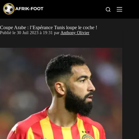
S
k
i
p
t
Coupe Arabe : l’Espérance Tunis loupe le coche !
CAN féminine
o
Publié le
30 Juil 2023 à 19:31
par
Anthony Olivier
c
o
CAN 2027
n
t
Pays
e
n
t
Clubs
Classement
Paris sportifs