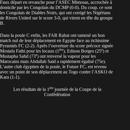
Faux départ en revanche pour l’ASEC Mimosas, accrochée à
domicile par les Congolais du DCMP (0-0). Du coup, ce sont
les Congolais de Diables Noirs, qui ont corrigé les Nigérians
de Rivers United sur le score 3-0, qui virent en tête du groupe
B.
Dans la poule C enfin, les FAR Rabat ont ramené un bon
match nul de leur déplacement en Egypte face au richissime
Pyramids FC (2-2). Après l’ouverture du score précoce signée
ère
e
Mostafa Fathi pour les locaux (1
), Edison Borges (25
) et
e
Mustapha Sahd (73
) ont renversé la vapeur pour les
Marocains mais Abdallah Said a rapidement égalisé (75e).
L’autre club égyptien de la poule, le Future FC, est revenu
avec un point de son déplacement au Togo contre l’ASKO de
Kara (1-1).
ère
Les résultats de la 1
journée de la Coupe de la
Confédération