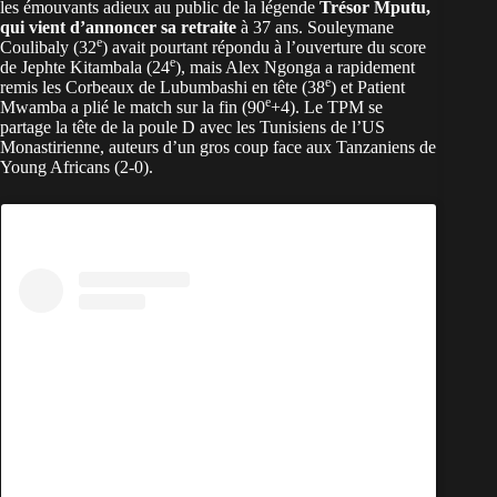
les émouvants adieux au public de la légende
Trésor Mputu,
qui vient d’annoncer sa retraite
à 37 ans. Souleymane
e
Coulibaly (32
) avait pourtant répondu à l’ouverture du score
e
de Jephte Kitambala (24
), mais Alex Ngonga a rapidement
e
remis les Corbeaux de Lubumbashi en tête (38
) et Patient
e
Mwamba a plié le match sur la fin (90
+4). Le TPM se
partage la tête de la poule D avec les Tunisiens de l’US
Monastirienne, auteurs d’un gros coup face aux Tanzaniens de
Young Africans (2-0).