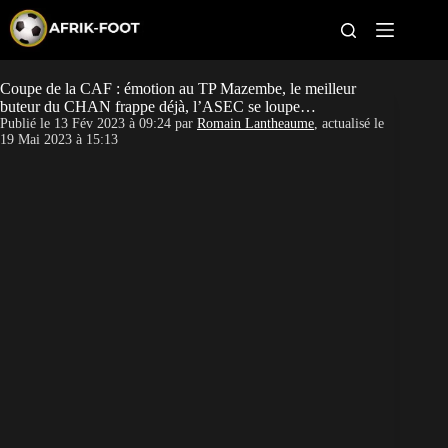
S
k
i
p
t
Coupe de la CAF : émotion au TP Mazembe, le meilleur
CAN féminine
o
buteur du CHAN frappe déjà, l’ASEC se loupe…
c
Publié le
13 Fév 2023 à 09:24
par
Romain Lantheaume
, actualisé le
o
CAN 2027
19 Mai 2023 à 15:13
n
t
Pays
e
n
t
Clubs
Classement
Paris sportifs