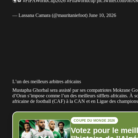
🌍⚽
#FIFAWorldCup2026
#Fifaworldcup
pic.twitter.com/0h
— Lassana Camara (@mauritaniefoot)
June 10, 2026
L’un des meilleurs arbitres africains
Mustapha Ghorbal sera assisté par ses compatriotes Mokrane Gou
d’Oran s’impose comme l’un des meilleurs sifflets africains. À 
africaine de football (CAF) à la CAN et en Ligue des champions
COUPE DU MONDE 2026
Votez pour le meil