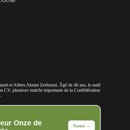
ARAJU9ib
rari et Abbes Akram Zerhouni. Âgé de 40 ans, le natif
son CV, plusieurs matchs importants de la Confédération
.
leur Onze de
Tester →