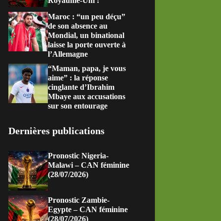
Royaume-Uni !
Maroc : “un peu déçu”
de son absence au
Mondial, un binational
laisse la porte ouverte à
l’Allemagne
“Maman, papa, je vous
aime” : la réponse
cinglante d’Ibrahim
Mbaye aux accusations
sur son entourage
Dernières publications
Pronostic Nigeria-
Malawi – CAN féminine
(28/07/2026)
Pronostic Zambie-
Egypte – CAN féminine
(28/07/2026)