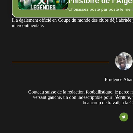
l’histoire de l’Algé
Choisissez poste par poste le meill
Il a également officié en Coupe du monde des clubs déjà abritée 
intercontinentale.
Prudence Aha
Couteau suisse de la rédaction footballistique, je perc
versant gauche, un don indescriptible pour l’écriture,
beaucoup de travail, à la 