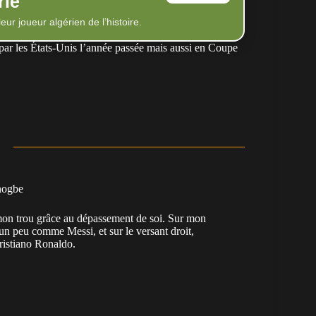
rie
eur joueur algérien de l’histoire.
par les États-Unis l’année passée mais aussi en Coupe
nogbe
e mon trou grâce au dépassement de soi. Sur mon
 un peu comme Messi, et sur le versant droit,
Cristiano Ronaldo.