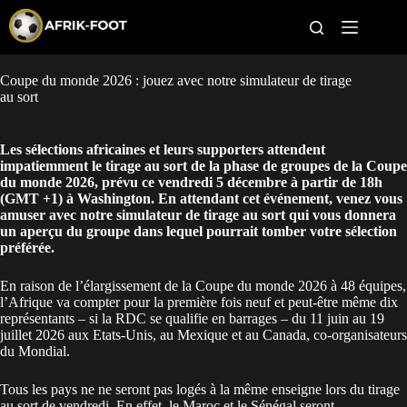
S
k
i
p
t
Coupe du monde 2026 : jouez avec notre simulateur de tirage
CAN féminine
o
au sort
c
o
CAN 2027
n
Les sélections africaines et leurs supporters attendent
t
impatiemment le tirage au sort de la phase de groupes de la Coupe
Pays
e
du monde 2026, prévu ce vendredi 5 décembre à partir de 18h
n
(GMT +1) à Washington. En attendant cet événement, venez vous
t
Clubs
amuser avec notre simulateur de tirage au sort qui vous donnera
un aperçu du groupe dans lequel pourrait tomber votre sélection
préférée.
Classement
En raison de l’élargissement de la Coupe du monde 2026 à 48 équipes,
Paris sportifs
l’Afrique va compter pour la première fois neuf et peut-être même dix
représentants – si la
RDC se qualifie en barrages
– du 11 juin au 19
juillet 2026 aux Etats-Unis, au Mexique et au Canada, co-organisateurs
du Mondial.
Tous les pays ne ne seront pas logés à la même enseigne lors du tirage
au sort de vendredi. En effet, le Maroc et le Sénégal seront