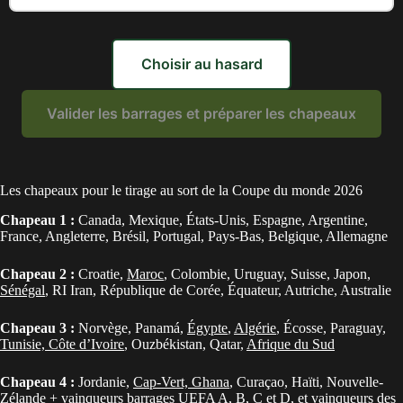
Choisir au hasard
Valider les barrages et préparer les chapeaux
Les chapeaux pour le tirage au sort de la Coupe du monde 2026
Chapeau 1 :
Canada, Mexique, États-Unis, Espagne, Argentine,
France, Angleterre, Brésil, Portugal, Pays-Bas, Belgique, Allemagne
Chapeau 2 :
Croatie,
Maroc
, Colombie, Uruguay, Suisse, Japon,
Sénégal
, RI Iran, République de Corée, Équateur, Autriche, Australie
Chapeau 3 :
Norvège, Panamá,
Égypte
,
Algérie
, Écosse, Paraguay,
Tunisie, Côte d’Ivoire
, Ouzbékistan, Qatar,
Afrique du Sud
Chapeau 4 :
Jordanie,
Cap-Vert, Ghana
, Curaçao, Haïti, Nouvelle-
Zélande + vainqueurs barrages UEFA A, B, C et D, et vainqueurs des