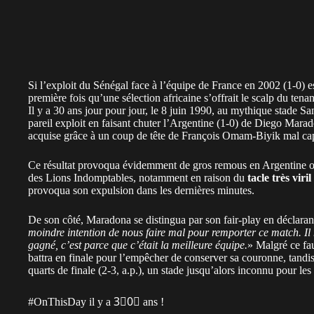
Si l’exploit du Sénégal face à l’équipe de France en 2002 (1-0) e
première fois qu’une sélection africaine s’offrait le scalp du te
Il y a 30 ans jour pour jour, le 8 juin 1990, au mythique stade Sa
pareil exploit en faisant chuter l’Argentine (1-0) de Diego Mara
acquise grâce à un coup de tête de François Omam-Biyik mal capt
Ce résultat provoqua évidemment de gros remous en Argentine où c
des Lions Indomptables, notamment en raison du
tacle très viril
provoqua son expulsion dans les dernières minutes.
De son côté, Maradona se distingua par son fair-play en déclarant
moindre intention de nous faire mal pour remporter ce match. Il 
gagné, c’est parce que c’était la meilleure équipe.
» Malgré ce fa
battra en finale pour l’empêcher de conserver sa couronne, tandi
quarts de finale (2-3, a.p.), un stade jusqu’alors inconnu pour les 
#OnThisDay
il y a 3⃣0⃣ ans !