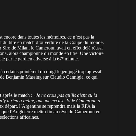
st encore dans toutes les mémoires, ce n’est pas la
nant du titre en match d’ouverture de la Coupe du monde.
n Siro de Milan, le Cameroun avait en effet déjà réussi
dona, alors championne du monde en titre. Une victoire
e
é par le gardien adverse à la 67
minute.
ertains pointèrent du doigt le jeu jugé trop agressif
de Benjamin Massing sur Claudio Cannigia, ce qui
 après le match : «
Je ne crois pas qu’ils aient eu la
n’y a rien à redire, aucune excuse. Si le Cameroun a
ux départ, l’Argentine se reprendra mais la RFA la
s que l’Angleterre mettra fin au rêve du Cameroun en
sélections africaines.