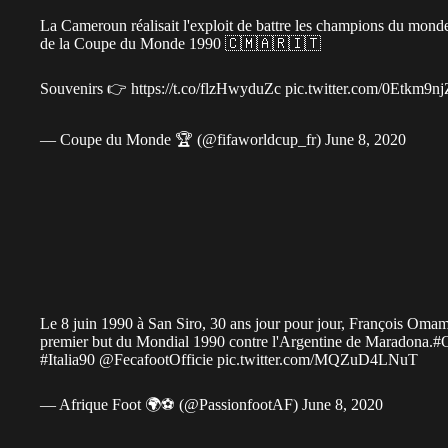
La Cameroun réalisait l'exploit de battre les champions du monde 
de la Coupe du Monde 1990 🇨🇲🇦🇷🇮🇹
Souvenirs 👉
https://t.co/flzHwyduZc
pic.twitter.com/0Etkm9n
— Coupe du Monde 🏆 (@fifaworldcup_fr)
June 8, 2020
Le 8 juin 1990 à San Siro, 30 ans jour pour jour, François Omam-
premier but du Mondial 1990 contre l'Argentine de Maradona.
#
#Italia90
@FecafootOfficie
pic.twitter.com/MQZuD4LNuT
— Afrique Foot 🌍⚽ (@PassionfootAF)
June 8, 2020