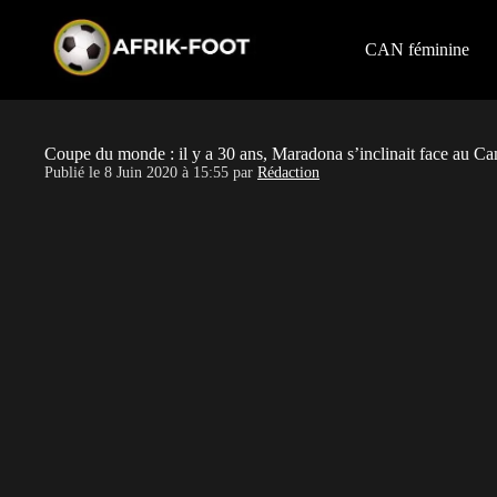
S
k
i
CAN féminine
p
t
o
c
o
Coupe du monde : il y a 30 ans, Maradona s’inclinait face au C
n
Publié le
8 Juin 2020 à 15:55
par
Rédaction
t
e
n
t