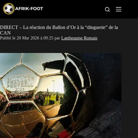
S
k
i
p
t
DIRECT – La réaction du Ballon d’Or à la “dinguerie” de la
CAN féminine
o
CAN
c
Publié le
20 Mar 2026 à 09:25
par
Lantheaume Romain
o
CAN 2027
n
t
Pays
e
n
t
Clubs
Classement
Paris sportifs