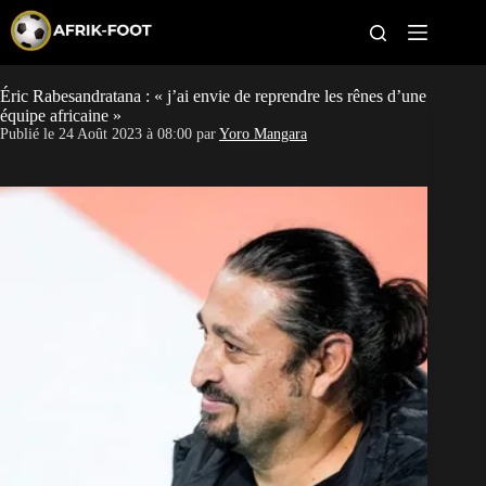
S
k
i
p
t
Éric Rabesandratana : « j’ai envie de reprendre les rênes d’une
CAN féminine
o
équipe africaine »
c
Publié le
24 Août 2023 à 08:00
par
Yoro Mangara
o
CAN 2027
n
t
Pays
e
n
t
Clubs
Classement
Paris sportifs