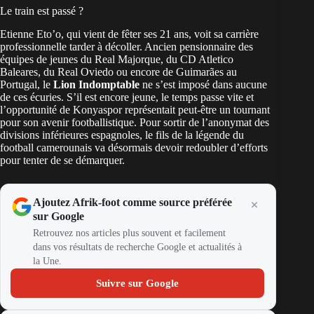
Le train est passé ?
Etienne Eto’o, qui vient de fêter ses 21 ans, voit sa carrière
professionnelle tarder à décoller. Ancien pensionnaire des
équipes de jeunes du Real Majorque, du CD Atletico
Baleares, du Real Oviedo ou encore de Guimarães au
Portugal, le
Lion Indomptable
ne s’est imposé dans aucune
de ces écuries. S’il est encore jeune, le temps passe vite et
l’opportunité de Konyaspor représentait peut-être un tournant
pour son avenir footballistique. Pour sortir de l’anonymat des
divisions inférieures espagnoles, le fils de la légende du
football camerounais va désormais devoir redoubler d’efforts
pour tenter de se démarquer.
Ajoutez Afrik-foot comme source préférée
sur Google
Retrouvez nos articles plus souvent et facilement
dans vos résultats de recherche Google et actualités à
la Une.
Suivre sur Google