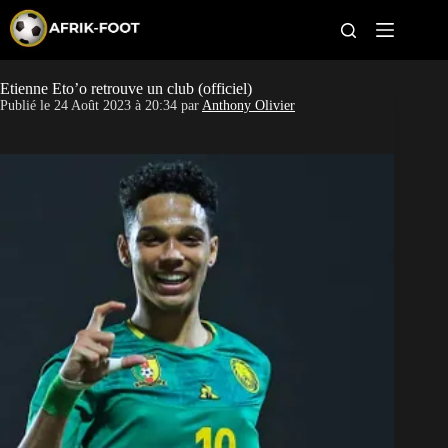
S
k
i
p
t
Etienne Eto’o retrouve un club (officiel)
CAN féminine
o
Publié le
24 Août 2023 à 20:34
par
Anthony Olivier
c
o
CAN 2027
n
t
Pays
e
n
t
Clubs
Classement
Paris sportifs