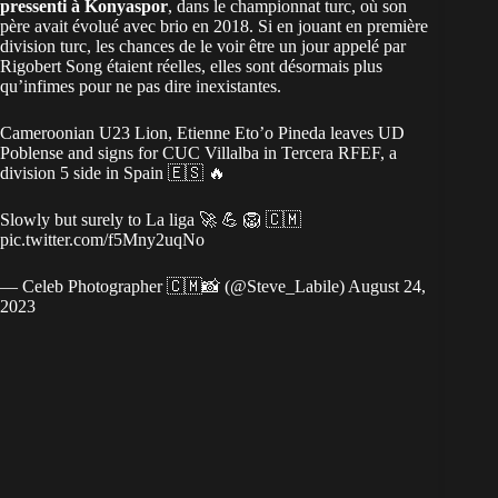
pressenti à Konyaspor
, dans le championnat turc, où son
père avait évolué avec brio en 2018. Si en jouant en première
division turc, les chances de le voir être un jour appelé par
Rigobert Song étaient réelles, elles sont désormais plus
qu’infimes pour ne pas dire inexistantes.
Cameroonian U23 Lion, Etienne Eto’o Pineda leaves UD
Poblense and signs for CUC Villalba in Tercera RFEF, a
division 5 side in Spain 🇪🇸 🔥
Slowly but surely to La liga 🚀 💪 🦁 🇨🇲
pic.twitter.com/f5Mny2uqNo
— Celeb Photographer 🇨🇲📸 (@Steve_Labile)
August 24,
2023