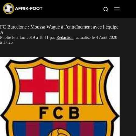
S
k
i
p
t
FC Barcelone : Moussa Wagué à l’entraînement avec l’équipe
CAN féminine
o
A
c
Publié le
2 Jan 2019 à 18:11
par
Rédaction
, actualisé le
4 Août 2020
o
CAN 2027
à 17:25
n
t
Pays
e
n
t
Clubs
Classement
Paris sportifs