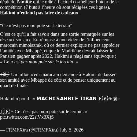
dépit de
l’amitié
qui le relie à l’actuel co-meilleur buteur de la
compétition (7 buts à l’heure où sont rédigées ces lignes),
Hakimi n’entend pas faire de cadeaux
.
“Ce n’est pas mon pote sur le terrain”
C’est ce qu’il a fait savoir dans une sortie remarquée sur les
réseaux sociaux. En réponse à une vidéo de l’influenceur
marocain mimolazrak, où ce dernier explique ne pas apprécier
l’amitié avec Mbappé, et que le Madrilène devrait laisser le
Parisien gagner après 2022, Hakimi a réagi sans équivoque :
« Ce n’est pas mon pote sur le terrain. »
📲🤣 Un influenceur marocain demande à Hakimi de laisser
son amitié avec Mbappé de côté et de penser uniquement au
quart de finale.
Hakimi répond : « 𝗠𝗔𝗖𝗛𝗜 𝗦𝗔𝗛𝗕𝗜 𝗙 𝗧𝗜𝗥𝗔𝗡 🇲🇦👊🏽»
🇫🇷 « Ce n’est pas mon pote sur le terrain. »
pic.twitter.com/22slVx3XjS
— FRMFXtra (@FRMFXtra)
July 5, 2026