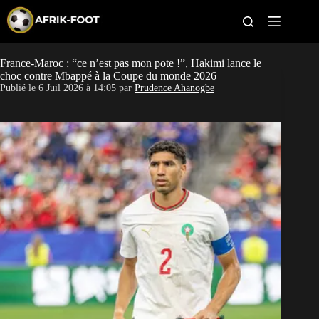
S
k
i
p
t
France-Maroc : “ce n’est pas mon pote !”, Hakimi lance le
CAN féminine
o
choc contre Mbappé à la Coupe du monde 2026
c
Publié le
6 Juil 2026 à 14:05
par
Prudence Ahanogbe
o
CAN 2027
n
t
Pays
e
n
t
Clubs
Classement
Paris sportifs