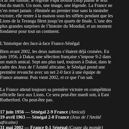
A la 30e minute, le
regretté Papa Bouba Diop
plante le seul
but du match. Un nom, une image, une légende. La France ne
s’en remet jamais : éliminée au premier tour sans la moindre
victoire, elle rentre à la maison sous les sifflets pendant que les
Lions de la Teranga filent jusqu’en quarts de finale. L’une des
plus grandes surprises de l’histoire du Mondial, et un moment
fondateur pour tout un continent.
L’historique des face-à-face France-Sénégal
Bien avant 2002, les deux nations s’étaient déjà croisées. En
juin 1956, à Dakar, une sélection française s’impose 9-2 dans
un match amical. Sept ans plus tard, toujours à Dakar, dans le
cadre des Jeux de l’Amitié africaine, le Sénégal prend une
première revanche avec un net 2-0 face à une équipe de
France amateur. Puis vient 2002, et ce que l’on sait.
La France attend toujours sa première victoire en compétition
officielle face aux Lions. Ce sera peut-être mardi soir, à East
Rutherford. Ou peut-être pas.
17 juin 1956 — Sénégal 2-9 France
(Amical)
19 avril 1963 — Sénégal 2-0 France
(Jeux de l’Amitié
africaine)
31 mai 2002 — France 0-1 Sénégal
(Coupe du monde)