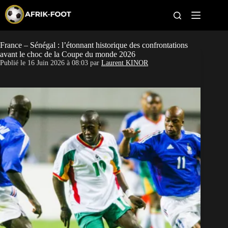
S
k
i
p
t
France – Sénégal : l’étonnant historique des confrontations
CAN féminine
o
avant le choc de la Coupe du monde 2026
c
Publié le
16 Juin 2026 à 08:03
par
Laurent KINOR
o
CAN 2027
n
t
Pays
e
n
t
Clubs
Classement
Paris sportifs