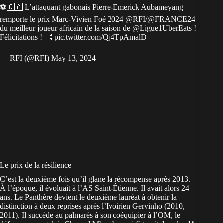
⚽🇬🇦 L’attaquant gabonais Pierre-Emerick Aubameyang
remporte le prix Marc-Vivien Foé 2024
@RFI
/
@FRANCE24
du meilleur joueur africain de la saison de
@Ligue1UberEats
!
Félicitations ! 👏
pic.twitter.com/Qj4TpAmalD
— RFI (@RFI)
May 13, 2024
Le prix de la résilience
C’est la deuxième fois qu’il glane la récompense après 2013.
À l’époque, il évoluait à l’AS Saint-Étienne. Il avait alors 24
ans. Le Panthère devient le deuxième lauréat à obtenir la
distinction à deux reprises après l’Ivoirien Gervinho (2010,
2011). Il succède au palmarès à son coéquipier à l’OM, le