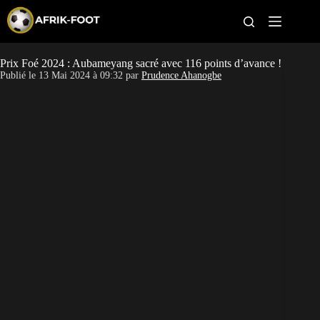
S
k
i
p
t
Prix Foé 2024 : Aubameyang sacré avec 116 points d’avance !
CAN féminine
o
Publié le
13 Mai 2024 à 09:32
par
Prudence Ahanogbe
c
o
CAN 2027
n
t
Pays
e
n
t
Clubs
Classement
Paris sportifs