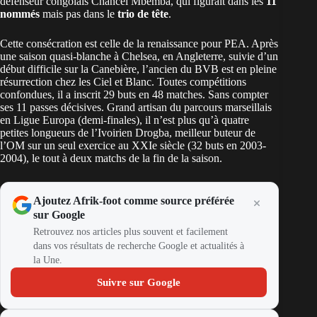
défenseur congolais Chancel Mbemba, qui figurait dans les
11
nommés
mais pas dans le
trio de tête
.
Cette consécration est celle de la renaissance pour PEA. Après
une saison quasi-blanche à Chelsea, en Angleterre, suivie d’un
début difficile sur la Canebière, l’ancien du BVB est en pleine
résurrection chez les Ciel et Blanc. Toutes compétitions
confondues, il a inscrit 29 buts en 48 matches. Sans compter
ses 11 passes décisives. Grand artisan du parcours marseillais
en Ligue Europa (demi-finales), il n’est plus qu’à quatre
petites longueurs de l’Ivoirien Drogba, meilleur buteur de
l’OM sur un seul exercice au XXIe siècle (32 buts en 2003-
2004), le tout à deux matchs de la fin de la saison.
Ajoutez Afrik-foot comme source préférée
sur Google
Retrouvez nos articles plus souvent et facilement
dans vos résultats de recherche Google et actualités à
la Une.
Suivre sur Google