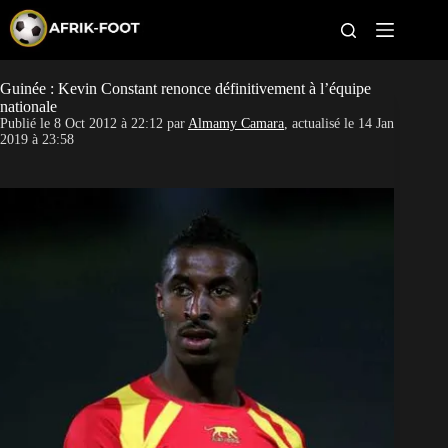
S
k
i
p
t
Guinée : Kevin Constant renonce définitivement à l’équipe
CAN féminine
o
nationale
c
Publié le
8 Oct 2012 à 22:12
par
Almamy Camara
, actualisé le
14 Jan
o
CAN 2027
2019 à 23:58
n
t
Pays
e
n
t
Clubs
Classement
Paris sportifs