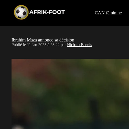
S
k
i
CAN féminine
p
t
o
c
o
Ibrahim Maza annonce sa décision
n
Publié le
11 Jan 2025 à 23:22
par
Hicham Bennis
t
e
n
t