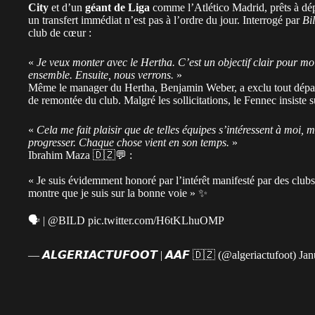
City
et d’un
géant de Liga
comme l’Atlético Madrid, prêts à dépa
un transfert immédiat n’est pas à l’ordre du jour. Interrogé par
Bi
club de cœur :
«
Je veux monter avec le Hertha. C’est un objectif clair pour moi
ensemble. Ensuite, nous verrons.
»
Même le manager du Hertha, Benjamin Weber, a exclu tout départ 
de remontée du club. Malgré les sollicitations, le Fennec insiste
«
Cela me fait plaisir que de telles équipes s’intéressent à moi, 
progresser. Chaque chose vient en son temps.
»
Ibrahim Maza 🇩🇿💬 :
« Je suis évidemment honoré par l’intérêt manifesté par des clu
montre que je suis sur la bonne voie » ✨
🗣️ |
@BILD
pic.twitter.com/H6tKLhuOMP
— 𝘼𝙇𝙂𝙀𝙍𝙄𝘼𝘾𝙏𝙐𝙁𝙊𝙊𝙏 | 𝘼𝘼𝙁 🇩🇿 (@algeriactufoot)
Jan