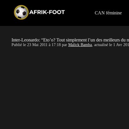
S
k
i
CAN féminine
p
t
o
c
o
Inter-Leonardo: “Eto’o? Tout simplement l’un des meilleurs du
n
Publié le
23 Mai 2011 à 17:18
par
Malick Bamba
, actualisé le
1 Avr 201
t
e
n
t