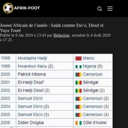
S
k
i
p
t
Joueur Africain de l’année : Salah comme Eto’o, Diouf et
CAN féminine
o
Yaya Touré
c
Publié le
9 Jan 2019 à 13:43
par
Rédaction
, actualisé le
4 Août 2020
o
CAN 2027
à 17:25
n
t
Pays
e
n
t
Clubs
Classement
Paris sportifs