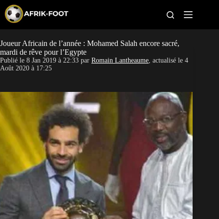
S
k
i
p
t
Joueur Africain de l’année : Mohamed Salah encore sacré,
CAN féminine
o
mardi de rêve pour l’Egypte
c
Publié le
8 Jan 2019 à 22:33
par
Romain Lantheaume
, actualisé le
4
o
CAN 2027
Août 2020 à 17:25
n
t
Pays
e
n
t
Clubs
Classement
Paris sportifs