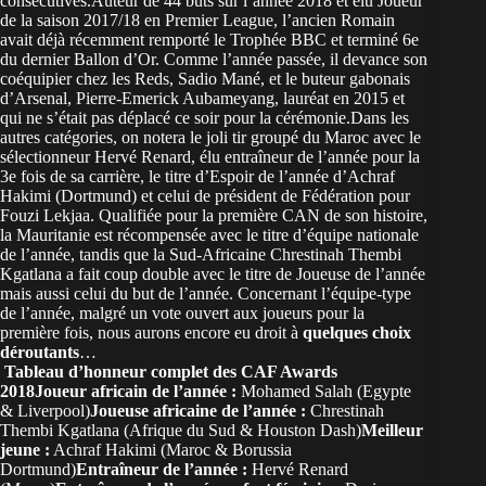
consécutives.Auteur de 44 buts sur l’année 2018 et élu Joueur
de la saison 2017/18 en Premier League, l’ancien Romain
avait déjà récemment remporté le Trophée BBC et terminé 6e
du dernier Ballon d’Or. Comme l’année passée, il devance son
coéquipier chez les Reds, Sadio Mané, et le buteur gabonais
d’Arsenal, Pierre-Emerick Aubameyang, lauréat en 2015 et
qui ne s’était pas déplacé ce soir pour la cérémonie.Dans les
autres catégories, on notera le joli tir groupé du Maroc avec le
sélectionneur Hervé Renard, élu entraîneur de l’année pour la
3e fois de sa carrière, le titre d’Espoir de l’année d’Achraf
Hakimi (Dortmund) et celui de président de Fédération pour
Fouzi Lekjaa. Qualifiée pour la première CAN de son histoire,
la Mauritanie est récompensée avec le titre d’équipe nationale
de l’année, tandis que la Sud-Africaine Chrestinah Thembi
Kgatlana a fait coup double avec le titre de Joueuse de l’année
mais aussi celui du but de l’année. Concernant l’équipe-type
de l’année, malgré un vote ouvert aux joueurs pour la
première fois, nous aurons encore eu droit à
quelques choix
déroutants
…
Tableau d’honneur complet des CAF Awards
2018
Joueur africain de l’année :
Mohamed Salah (Egypte
& Liverpool)
Joueuse africaine de l’année :
Chrestinah
Thembi Kgatlana (Afrique du Sud & Houston Dash)
Meilleur
jeune :
Achraf Hakimi (Maroc & Borussia
Dortmund)
Entraîneur de l’année :
Hervé Renard