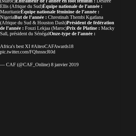
(Maroc)
Entraîneur de l’année en foot féminin :
Desiree
Ellis (Afrique du Sud)
Équipe nationale de l’année :
Mauritanie
Équipe nationale féminine de l’année :
Nigeria
But de l’année :
Chrestinah Thembi Kgatlana
(Afrique du Sud & Houston Dash)
Président de fédération
de l’année :
Fouzi Lekjaa (Maroc)
Prix de Platine :
Macky
Sall, président du Sénégal
Onze-type de l’année :
Africa's best XI
#AiteoCAFAwards18
pic.twitter.com/FQhnsncR0d
— CAF (@CAF_Online)
8 janvier 2019