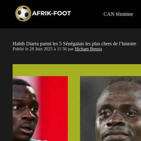
S
k
i
CAN féminine
p
t
o
c
o
Habib Diarra parmi les 5 Sénégalais les plus chers de l’histoire
n
Publié le
28 Juin 2025 à 11:56
par
Hicham Bennis
t
e
n
t