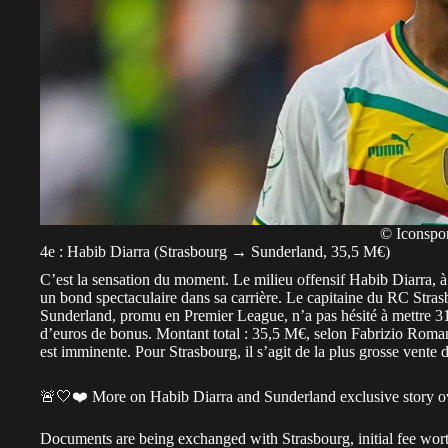
© Iconspor
4e : Habib Diarra (Strasbourg → Sunderland, 35,5 M€)
C’est la sensation du moment. Le milieu offensif Habib Diarra, à p
un bond spectaculaire dans sa carrière. Le capitaine du RC Strasb
Sunderland, promu en Premier League, n’a pas hésité à mettre 31,5
d’euros de bonus. Montant total : 35,5 M€, selon Fabrizio Ro
est imminente. Pour Strasbourg, il s’agit de la plus grosse vente d
🚨🤍❤️ More on Habib Diarra and Sunderland exclusive story o
Documents are being exchanged with Strasbourg, initial fee wo