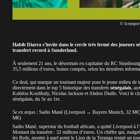
© Iconspor
Habib Diarra s’invite dans le cercle très fermé des joueurs sén
transfert record à Sunderland.
À seulement 21 ans, le désormais ex-capitaine du RC Strasbourg 
35,5 millions d’euros, bonus compris, selon les dernières infor
Ce deal, qui marque un tournant majeur pour le jeune milieu de t
directement dans le top 5 historique des transferts
sénégalais
, au
Kalidou Koulibaly, Nicolas Jackson et Abdou Diallo. Voici le clas
sénégalais, du 5e au 1er.
5e ex æquo : Sadio Mané (Liverpool → Bayern Munich, 32 M€
M€)
Sadio Mané, superstar du football africain, a quitté
Liverpool
à l
Montant du transfert : 32 millions d’euros. Un chiffre qui, malgré
les Reds, montre à quel point le Lion de la Teranga restait un jou