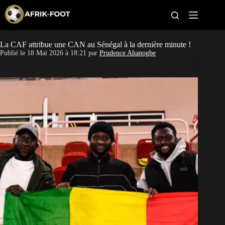
S
k
i
p
t
La CAF attribue une CAN au Sénégal à la dernière minute !
CAN féminine
o
Publié le
18 Mai 2026 à 18:21
par
Prudence Ahanogbe
c
o
CAN 2027
n
t
Pays
e
n
t
Clubs
Classement
Paris sportifs