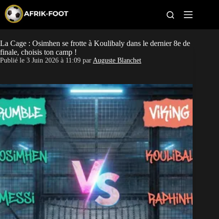
S
k
i
p
t
La Cage : Osimhen se frotte à Koulibaly dans le dernier 8e de
CAN féminine
o
finale, choisis ton camp !
c
Publié le
3 Juin 2026 à 11:09
par
Auguste Blanchet
o
CAN 2027
n
t
Pays
e
n
t
Clubs
Classement
Paris sportifs