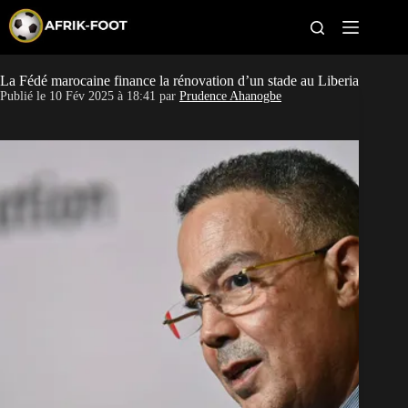
S
k
i
p
t
La Fédé marocaine finance la rénovation d’un stade au Liberia
CAN féminine
o
Publié le
10 Fév 2025 à 18:41
par
Prudence Ahanogbe
c
o
CAN 2027
n
t
Pays
e
n
t
Clubs
Classement
Paris sportifs