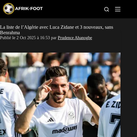
S
k
i
p
t
La liste de l’Algérie avec Luca Zidane et 3 nouveaux, sans
CAN féminine
o
Benrahma
c
Publié le
2 Oct 2025 à 16:53
par
Prudence Ahanogbe
o
CAN 2027
n
t
Pays
e
n
t
Clubs
Classement
Paris sportifs