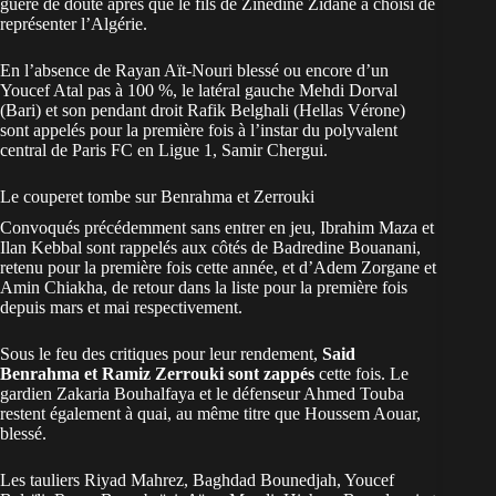
guère de doute après que le fils de Zinédine Zidane
a choisi de
représenter l’Algérie
.
En l’absence de Rayan Aït-Nouri blessé ou encore d’un
Youcef Atal pas à 100 %, le latéral gauche Mehdi Dorval
(Bari) et son pendant droit Rafik Belghali (Hellas Vérone)
sont appelés pour la première fois à l’instar du polyvalent
central de Paris FC en Ligue 1, Samir Chergui.
Le couperet tombe sur Benrahma et Zerrouki
Convoqués précédemment sans entrer en jeu, Ibrahim Maza et
Ilan Kebbal sont rappelés aux côtés de Badredine Bouanani,
retenu pour la première fois cette année, et d’Adem Zorgane et
Amin Chiakha, de retour dans la liste pour la première fois
depuis mars et mai respectivement.
Sous le feu des critiques pour leur rendement,
Said
Benrahma et Ramiz Zerrouki sont zappés
cette fois. Le
gardien Zakaria Bouhalfaya et le défenseur Ahmed Touba
restent également à quai, au même titre que Houssem Aouar,
blessé.
Les tauliers Riyad Mahrez, Baghdad Bounedjah, Youcef