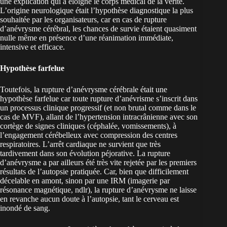
une explication qui a éloigné le corps médical de la vérité.
L’origine neurologique était l’hypothèse diagnostique la plus
souhaitée par les organisateurs, car en cas de rupture
d’anévrysme cérébral, les chances de survie étaient quasiment
nulle même en présence d’une réanimation immédiate,
intensive et efficace.
Hypothèse farfelue
Toutefois, la rupture d’anévrysme cérébrale était une
hypothèse farfelue car toute rupture d’anévrisme s’inscrit dans
un processus clinique progressif (et non brutal comme dans le
cas de MVF), allant de l’hypertension intracrânienne avec son
cortège de signes cliniques (céphalée, vomissements), à
l’engagement cérébelleux avec compression des centres
respiratoires. L’arrêt cardiaque ne survient que très
tardivement dans son évolution péjorative. La rupture
d’anévrysme a par ailleurs été très vite rejetée par les premiers
résultats de l’autopsie pratiquée. Car, bien que difficilement
décelable en amont, sinon par une IRM (imagerie par
résonance magnétique, ndlr), la rupture d’anévrysme ne laisse
en revanche aucun doute à l’autopsie, tant le cerveau est
inondé de sang.