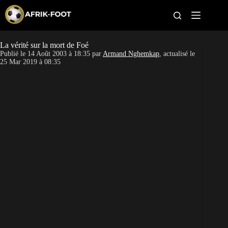
S
k
i
p
t
La vérité sur la mort de Foé
CAN féminine
o
Publié le
14 Août 2003 à 18:35
par
Armand Nghemkap
, actualisé le
c
25 Mar 2019 à 08:35
o
CAN 2027
n
t
Pays
e
n
t
Clubs
Classement
Paris sportifs