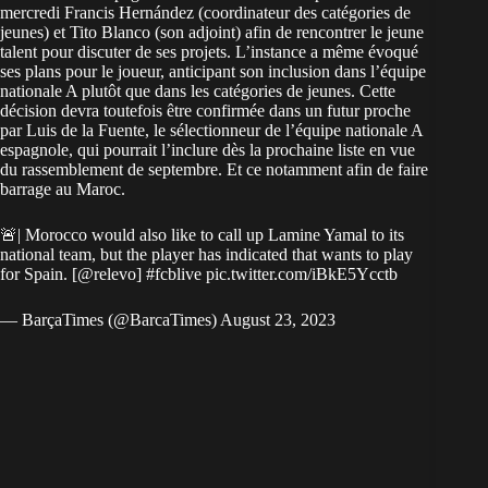
mercredi Francis Hernández (coordinateur des catégories de
jeunes) et Tito Blanco (son adjoint) afin de rencontrer le jeune
talent pour discuter de ses projets. L’instance a même évoqué
ses plans pour le joueur, anticipant son inclusion dans l’équipe
nationale A plutôt que dans les catégories de jeunes. Cette
décision devra toutefois être confirmée dans un futur proche
par Luis de la Fuente, le sélectionneur de l’équipe nationale A
espagnole, qui pourrait l’inclure dès la prochaine liste en vue
du rassemblement de septembre. Et ce notamment afin de faire
barrage au Maroc.
🚨| Morocco would also like to call up Lamine Yamal to its
national team, but the player has indicated that wants to play
for Spain. [
@relevo
]
#fcblive
pic.twitter.com/iBkE5Ycctb
— BarçaTimes (@BarcaTimes)
August 23, 2023