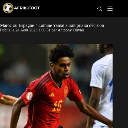
S
k
i
p
t
Maroc ou Espagne ? Lamine Yamal aurait pris sa décision
CAN féminine
o
Publié le
24 Août 2023 à 00:51
par
Anthony Olivier
c
o
CAN 2027
n
t
Pays
e
n
t
Clubs
Classement
Paris sportifs