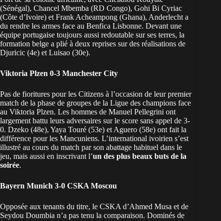
(Sénégal), Chancel Mbemba (RD Congo), Gohi Bi Cyriac
(Côte d’Ivoire) et Frank Acheampong (Ghana), Anderlecht a
du rendre les armes face au Benfica Lisbonne. Devant une
équipe portugaise toujours aussi redoutable sur ses terres, la
formation belge a plié à deux reprises sur des réalisations de
Djuricic (4e) et Luisao (30e).
Viktoria Plzen 0-3 Manchester City
Pas de fioritures pour les Citizens à l’occasion de leur premier
match de la phase de groupes de la Ligue des champions face
au Viktoria Plzen. Les hommes de Manuel Pellegrini ont
largement battu leurs adversaires sur le score sans appel de 3-
0. Dzeko (48e), Yaya Touré (53e) et Aguero (58e) ont fait la
différence pour les Mancuniens. L’international ivoirien s’est
illustré au cours du match par son abattage habituel dans le
jeu, mais aussi en inscrivant l’
un des plus beaux buts de la
soirée
.
Bayern Munich 3-0 CSKA Moscou
Opposée aux tenants du titre, le CSKA d’Ahmed Musa et de
Seydou Doumbia n’a pas tenu la comparaison. Dominés de