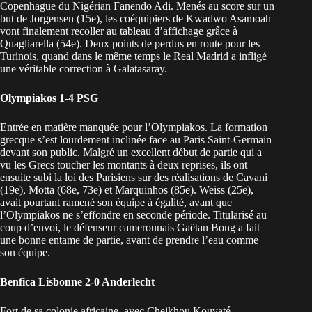
Copenhague du Nigérian Fanendo Adi. Menés au score sur un
but de Jorgensen (15e), les coéquipiers de Kwadwo Asamoah
vont finalement recoller au tableau d’affichage grâce à
Quagliarella (54e). Deux points de perdus en route pour les
Turinois, quand dans le même temps le Real Madrid a infligé
une véritable correction à Galatasaray.
Olympiakos 1-4 PSG
Entrée en matière manquée pour l’Olympiakos. La formation
grecque s’est lourdement inclinée face au Paris Saint-Germain
devant son public. Malgré un excellent début de partie qui a
vu les Grecs toucher les montants à deux reprises, ils ont
ensuite subi la loi des Parisiens sur des réalisations de Cavani
(19e), Motta (68e, 73e) et Marquinhos (85e). Weiss (25e),
avait pourtant ramené son équipe à égalité, avant que
l’Olympiakos ne s’effondre en seconde période. Titularisé au
coup d’envoi, le défenseur camerounais Gaëtan Bong a fait
une bonne entame de partie, avant de prendre l’eau comme
son équipe.
Benfica Lisbonne 2-0 Anderlecht
Fort de sa colonie africaine, avec Cheikhou Kouyaté