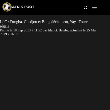
S
k
i
p
t
LdC : Drogba, Chedjou et Bong déchantent, Yaya Touré
CAN féminine
o
régale
c
Publié le
18 Sep 2013 à 11:52
par
Malick Bamba
, actualisé le
25 Mar
o
CAN 2027
2019 à 16:53
n
t
Pays
e
n
t
Clubs
Classement
Paris sportifs