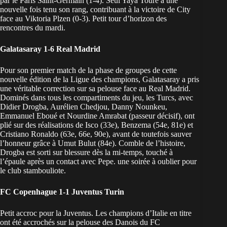
par le Paris Saint-Germain (1-4). Seul Yaya Touré a une
nouvelle fois tenu son rang, contribuant à la victoire de City
face au Viktoria Plzen (0-3). Petit tour d’horizon des
rencontres du mardi.
Galatasaray 1-6 Real Madrid
Pour son premier match de la phase de groupes de cette
nouvelle édition de la Ligue des champions, Galatasaray a pris
une véritable correction sur sa pelouse face au Real Madrid.
Dominés dans tous les compartiments du jeu, les Turcs, avec
Didier Drogba, Aurélien Chedjou, Danny Nounkeu,
Emmanuel Eboué et Nourdine Amrabat (passeur décisif), ont
plié sur des réalisations de Isco (33e), Benzema (54e, 81e) et
Cristiano Ronaldo (63e, 66e, 90e), avant de toutefois sauver
l’honneur grâce à Umut Bulut (84e). Comble de l’histoire,
Drogba est sorti sur blessure dès la mi-temps, touché à
l’épaule après un contact avec Pepe. une soirée à oublier pour
le club stambouliote.
FC Copenhague 1-1 Juventus Turin
Petit accroc pour la Juventus. Les champions d’Italie en titre
ont été accrochés sur la pelouse des Danois du FC