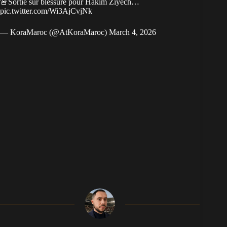
🚨Sortie sur blessure pour Hakim Ziyech…
pic.twitter.com/Wi3AjCvjNk
— KoraMaroc (@AtKoraMaroc)
March 4, 2026