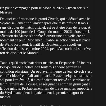
En pleine campagne pour le Mondial 2026, Ziyech sort sur
blessure
De quoi confirmer que le grand Ziyech, qui a débuté avec le
Wydad
seulement fin janvier après être resté près de 8 mois
sans disputer de match officiel, est peut-être bien de retour. A
moins de 100 jours de la Coupe du monde 2026, alors que la
sélection du Maroc
s’apprête à ouvrir une nouvelle ère en
nommant ce jeudi Mohamed Ouahbi sélectionneur à la place
de Walid Regragui, le natif de Dronten, plus appelé en
sélection depuis septembre 2024, peut s’accrocher à son rêve
fou de disputer le Mondial.
Tandis qu’il enchaînait deux matchs en l’espace de 72 heures,
l’ex-joueur de Chelsea doit toutefois encore parfaire sa
condition physique. Un peu avant l’heure de jeu, Ziyech s’est
en effet blessé en réalisant un tacle. Resté quelques instants au
sol pour être évalué, il s’est finalement relevé en semblant se
tenir l’arrière de la cuisse, se résignant à sortir en grimaçant à
la 56e minute. Probablement rien de grave mais les supporters
du Wydad attendent impatiemment le premier diagnostic
médical.