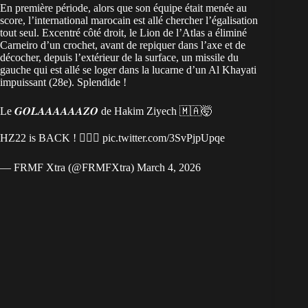
En première période, alors que son équipe était menée au
score, l’international marocain est allé chercher l’égalisation
tout seul. Excentré côté droit, le Lion de l’Atlas a éliminé
Carneiro d’un crochet, avant de repiquer dans l’axe et de
décocher, depuis l’extérieur de la surface, un missile du
gauche qui est allé se loger dans la lucarne d’un Al Khayati
impuissant (28e). Splendide !
Le 𝑮𝑶𝑳𝑨𝑨𝑨𝑨𝑨𝑨𝒁𝑶 de Hakim Ziyech 🇲🇦🤯
HZ22 is BACK ! 🧙🏻‍♂️
pic.twitter.com/3SvPjpUpqe
— FRMF Xtra (@FRMFXtra)
March 4, 2026