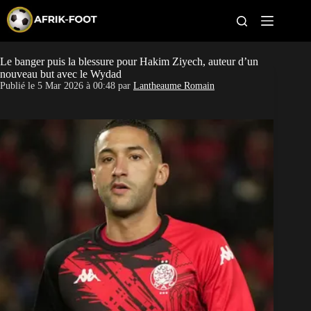
S
k
i
p
t
Le banger puis la blessure pour Hakim Ziyech, auteur d’un
CAN féminine
o
nouveau but avec le Wydad
c
Publié le
5 Mar 2026 à 00:48
par
Lantheaume Romain
o
CAN 2027
n
t
Pays
e
n
t
Clubs
Classement
Paris sportifs