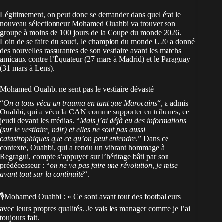
Légitimement, on peut donc se demander dans quel état le
nouveau sélectionneur Mohamed Ouahbi va trouver son
groupe à moins de 100 jours de la Coupe du monde 2026.
Loin de se faire du souci, le champion du monde U20 a donné
des nouvelles rassurantes de son vestiaire avant les matchs
amicaux contre l’Équateur (27 mars à Madrid) et le Paraguay
(31 mars à Lens).
Mohamed Ouahbi ne sent pas le vestiaire dévasté
“
On a tous vécu un trauma en tant que Marocains
“, a admis
Ouahbi, qui a vécu la CAN comme supporter en tribunes, ce
jeudi devant les médias. “
Mais j’ai déjà eu des informations
(sur le vestiaire, ndlr) et elles ne sont pas aussi
catastrophiques que ce qu’on peut entendre
.” Dans ce
contexte,
Ouahbi, qui a rendu un vibrant hommage à
Regragui
, compte s’appuyer sur l’héritage bâti par son
prédécesseur : “
on ne va pas faire une révolution, je mise
avant tout sur la continuité
“.
🎙️Mohamed Ouahbi : « Ce sont avant tout des footballeurs
avec leurs propres qualités. Je vais les manager comme je l’ai
toujours fait.