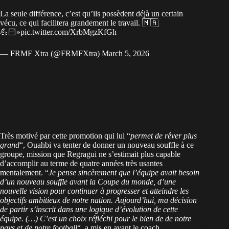
La seule différence, c’est qu’ils possèdent déjà un certain
vécu, ce qui facilitera grandement le travail. 🇲🇦
💪🏻»
pic.twitter.com/XrbMgzKfGh
— FRMF Xtra (@FRMFXtra)
March 5, 2026
Très motivé par cette
promotion qui lui “
permet de rêver plus
grand
“, Ouahbi
va tenter de donner un nouveau souffle à ce
groupe,
mission que Regragui ne s’estimait plus capable
d’accomplir
au terme de quatre années très usantes
mentalement. “
Je pense sincèrement que l’équipe avait besoin
d’un nouveau souffle avant la Coupe du monde, d’une
nouvelle vision pour continuer à progresser et atteindre les
objectifs ambitieux de notre nation. Aujourd’hui, ma décision
de partir s’inscrit dans une logique d’évolution de cette
équipe. (…) C’est un choix réfléchi pour le bien de de notre
pays et de notre football
“, a mis en avant le coach