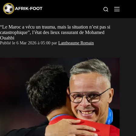
S
k
i
p
t
“Le Maroc a vécu un trauma, mais la situation n’est pas si
CAN féminine
o
catastrophique”, l’état des lieux rassurant de Mohamed
c
Ouahbi
o
CAN 2027
Publié le
6 Mar 2026 à 05:00
par
Lantheaume Romain
n
t
Pays
e
n
t
Clubs
Classement
Paris sportifs