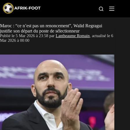
S
k
i
p
t
Maroc : “ce n’est pas un renoncement”, Walid Regragui
CAN féminine
o
justifie son départ du poste de sélectionneur
c
Publié le
5 Mar 2026 à 23:58
par
Lantheaume Romain
, actualisé le
6
o
CAN 2027
Mar 2026 à 00:00
n
t
Pays
e
n
t
Clubs
Classement
Paris sportifs