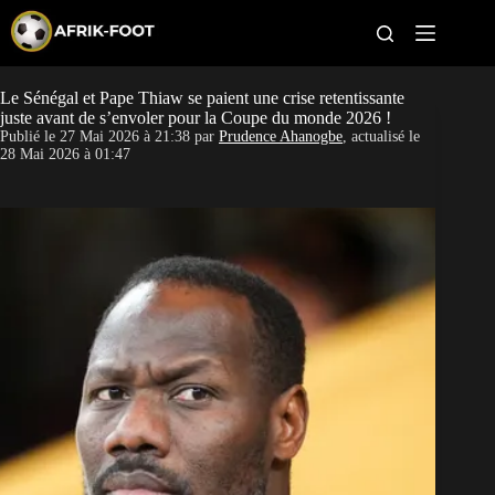
S
k
i
p
t
Le Sénégal et Pape Thiaw se paient une crise retentissante
CAN féminine
o
juste avant de s’envoler pour la Coupe du monde 2026 !
c
Publié le
27 Mai 2026 à 21:38
par
Prudence Ahanogbe
, actualisé le
o
CAN 2027
28 Mai 2026 à 01:47
n
t
Pays
e
n
t
Clubs
Classement
Paris sportifs