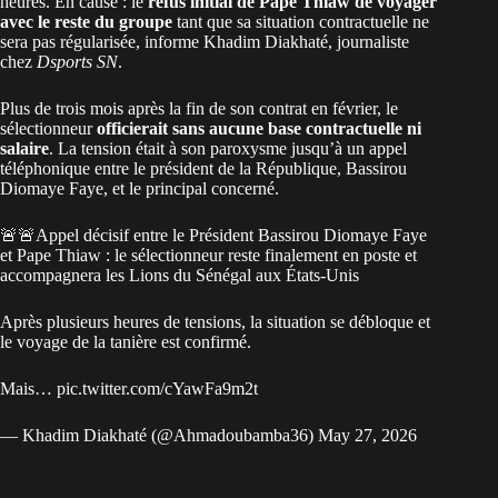
heures. En cause : le
refus initial de Pape Thiaw de voyager
avec le reste du groupe
tant que sa situation contractuelle ne
sera pas régularisée, informe Khadim Diakhaté, journaliste
chez
Dsports SN
.
Plus de trois mois après la fin de son contrat en février, le
sélectionneur
officierait sans aucune base contractuelle ni
salaire
. La tension était à son paroxysme jusqu’à un appel
téléphonique entre le président de la République, Bassirou
Diomaye Faye, et le principal concerné.
🚨🚨Appel décisif entre le Président Bassirou Diomaye Faye
et Pape Thiaw : le sélectionneur reste finalement en poste et
accompagnera les Lions du Sénégal aux États-Unis
Après plusieurs heures de tensions, la situation se débloque et
le voyage de la tanière est confirmé.
Mais…
pic.twitter.com/cYawFa9m2t
— Khadim Diakhaté (@Ahmadoubamba36)
May 27, 2026