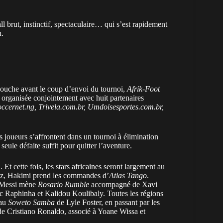
l brut, instinctif, spectaculaire… qui s’est rapidement
n.
bouche avant le coup d’envoi du tournoi,
Afrik-Foot
 organisée conjointement avec huit partenaires
occernet.ng, Trivela.com.br, Umdoisesportes.com.br,
s joueurs s’affrontent dans un tournoi à élimination
seule défaite suffit pour quitter l’aventure.
 Et cette fois, les stars africaines seront largement au
ez, Hakimi prend les commandes d’
Atlas Tango
.
 Messi mène
Rosario Rumble
accompagné de Xavi
c Raphinha et
Kalidou Koulibaly
. Toutes les régions
 au
Soweto Samba
de Lyle Foster, en passant par les
e Cristiano Ronaldo, associé à Yoane Wissa et