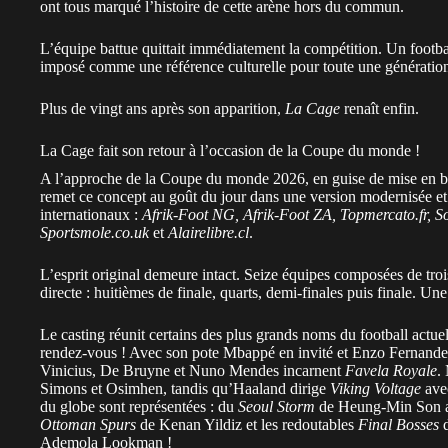
ont tous marqué l’histoire de cette arène hors du commun.
L’équipe battue quittait immédiatement la compétition. Un footbal
imposé comme une référence culturelle pour toute une génératio
Plus de vingt ans après son apparition,
La Cage
renaît enfin.
La Cage fait son retour à l’occasion de la Coupe du monde !
A l’approche de la
Coupe du monde 2026
, en guise de mise en 
remet ce concept au goût du jour dans une version modernisée et
internationaux :
Afrik-Foot NG, Afrik-Foot ZA, Topmercato.fr, S
Sportsmole.co.uk
et
Alairelibre.cl
.
L’esprit original demeure intact. Seize équipes composées de troi
directe : huitièmes de finale, quarts, demi-finales puis finale. Une 
Le casting réunit certains des plus grands noms du football actuel.
rendez-vous ! Avec son
pote Mbappé
en invité et Enzo Fernand
Vinicius, De Bruyne et Nuno Mendes incarnent
Favela Royale
.
Simons et Osimhen, tandis qu’Haaland dirige
Viking Voltage
ave
du globe sont représentées : du
Seoul Storm
de Heung-Min Son
Ottoman Spurs
de Kenan Yildiz et les redoutables
Final Bosses
d
Ademola Lookman !