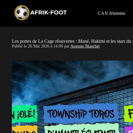
S
k
i
CAN féminine
p
t
o
c
o
Les portes de La Cage réouvertes : Mané, Hakimi et les stars du f
n
Publié le
26 Mai 2026 à 14:00
par
Auguste Blanchet
t
e
n
t