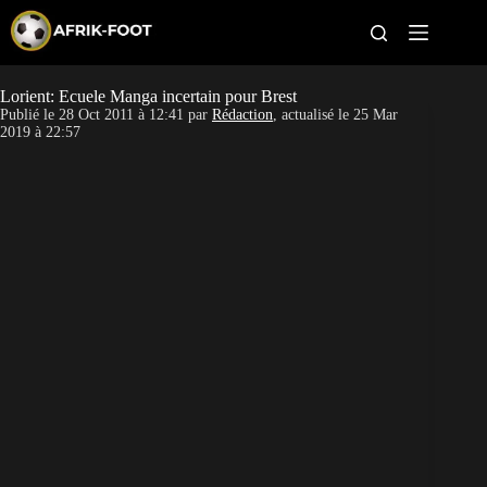
S
k
i
p
t
Lorient: Ecuele Manga incertain pour Brest
CAN féminine
o
Publié le
28 Oct 2011 à 12:41
par
Rédaction
, actualisé le
25 Mar
c
2019 à 22:57
o
CAN 2027
n
t
Pays
e
n
t
Clubs
Classement
Paris sportifs