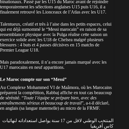
binationaux. Passé par les U15 du Maroc avant de rejoindre
temporairement les sélections anglaises U15 puis U16, il a
finalement retrouvé les Lionceaux de l’Atlas avec les U17.
Talentueux, créatif et très à l’aise dans les petits espaces, celui
qui est déjà surnommé le “
Messi marocain
” en raison de sa
ressemblance physique avec la Pulga réalise cette saison un
exercice solide avec les U18 de Chelsea malgré plusieurs
blessures : 4 buts et 4 passes décisives en 15 matchs de
Premier League U18.
Mais paradoxalement, il n’a encore jamais marqué avec les
U17 marocains en neuf apparitions.
Le Maroc compte sur son “Messi”
Au Complexe Mohammed VI de Maâmora, où les Marocains
préparent la compétition, Rabbaj affiche en tout cas beaucoup
de sérénité. “
Toute l’équipe se prépare bien, avec des
entraînements sérieux et beaucoup de travail
”, a-t-il déclaré,
en anglais (sa langue maternelle) au micro de la FRMF.
المنتخب الوطني لاقل من 17 سنة يواصل استعداداته لنهائيات
كاس أفريقيا