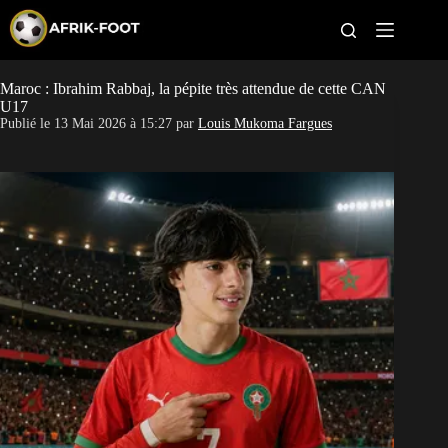
S
k
i
p
t
Maroc : Ibrahim Rabbaj, la pépite très attendue de cette CAN
CAN féminine
o
U17
c
Publié le
13 Mai 2026 à 15:27
par
Louis Mukoma Fargues
o
CAN 2027
n
t
Pays
e
n
t
Clubs
Classement
Paris sportifs