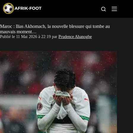
S
k
i
p
t
Maroc : Ilias Akhomach, la nouvelle blessure qui tombe au
CAN féminine
o
mauvais moment…
c
Publié le
11 Mai 2026 à 22:19
par
Prudence Ahanogbe
o
CAN 2027
n
t
Pays
e
n
t
Clubs
Classement
Paris sportifs