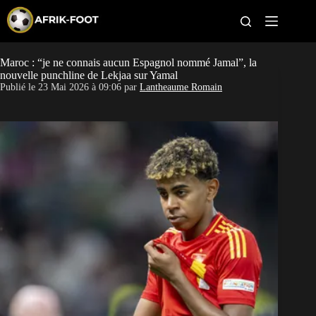
S
k
i
p
t
Maroc : “je ne connais aucun Espagnol nommé Jamal”, la
CAN féminine
o
nouvelle punchline de Lekjaa sur Yamal
c
Publié le
23 Mai 2026 à 09:06
par
Lantheaume Romain
o
CAN 2027
n
t
Pays
e
n
t
Clubs
Classement
Paris sportifs