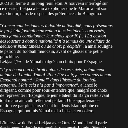
2023 au terme d’un long feuilleton. A nouveau interrogé sur
ce dossier, Lekjaa a tenu à expliquer que le Maroc a fait son
maximum, dans le respect des préférences du Blaugrana.
“
Concernant les joueurs à double nationalité, nous présentons
le projet du football marocain à tous les talents concernés,
sans jamais conditionner leur choix sportif. (…) La gestion
des joueurs à double nationalité n’a jamais été une affaire de
décisions instantanées ou de choix précipités
“, a ainsi souligné
le patron du
football marocain
, avant de glisser une petite
punchline.
Lekjaa “
fier
” de Yamal malgré son choix pour l’Espagne
“
Il y a beaucoup de bruit autour de ces sujets, notamment
autour de Lamine Yamal. Pour être clair, je ne connais aucun
Espagnol nommé “Jamal” dans l’histoire du football
espagnol. Mais cela n’a pas d’importance
“, a lancé le
dirigeant, comme pour sous-entendre que, malgré son choix
de représenter l’Espagne, le jeune talent du Barça reste avant
tout marocain culturellement parlant. Une appartenance
renforcée par plusieurs récent incidents islamophobe en
Espagne, qui ont mis Yamal mal à l’aise et en colère.
L’interview de Fouzi Lekjaa avec Onze Mondial où il parle
des joueurs à double nationalité, y compris Lamine Yamal :